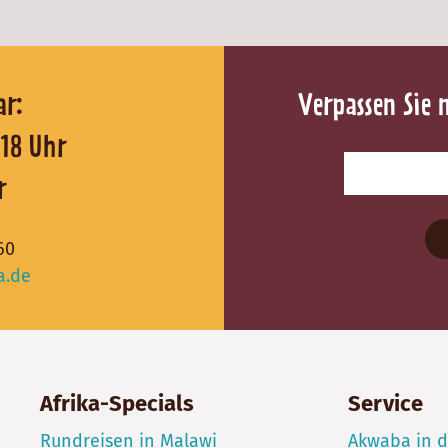
reichbar:
Verpassen Sie 
0 - 18 Uhr
r
60
a.de
Afrika-Specials
Service
Rundreisen in Malawi
Akwaba in 