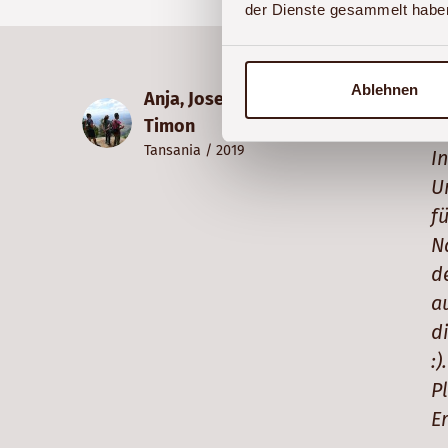
der Dienste gesammelt habe
Ablehnen
Anja, Josefin, René &
W
Timon
d
Tansania
/ 2019
I
U
f
N
d
a
d
:
P
E