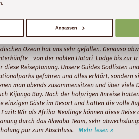
n.
Anpassen
ir hatten eine super interessante 18-tägige Reise du
en Nationalparks (Big-Five gesehen), Wandern in
ndischen Ozean hat uns sehr gefallen. Genauso ab
nterkünfte - von der noblen Hatari-Lodge bis zur t
ür diese Reiseplanung. Unsere Guides Godlisten un
ationalparks gefahren und alles erklärt, sondern 
enen man abends zusammensitzen und über viele Di
uch Kijongo Bay. Nach der holprigen Anreise hatten
ie einzigen Gäste im Resort und hatten die volle 
). Fazit: Wir als Afrika-Neulinge können diese Reis
lanung durch das Akwaba-Team, sehr abwechslungsr
rholung pur zum Abschluss.
Mehr lesen »