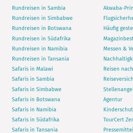
Rundreisen in Sambia
Akwaba-Pri
Rundreisen in Simbabwe
Flugsicherhe
Rundreisen in Botswana
Häufig geste
Rundreisen in Südafrika
Magazinbest
Rundreisen in Namibia
Messen & V
Rundreisen in Tansania
Nachhaltigk
Safaris in Malawi
Reisen nac
Safaris in Sambia
Reiseversic
Safaris in Simbabwe
Stellenang
Safaris in Botswana
Agentur
Safaris in Namibia
Kinderschut
Safaris in Südafrika
TourCert Zer
Safaris in Tansania
Pressemitte