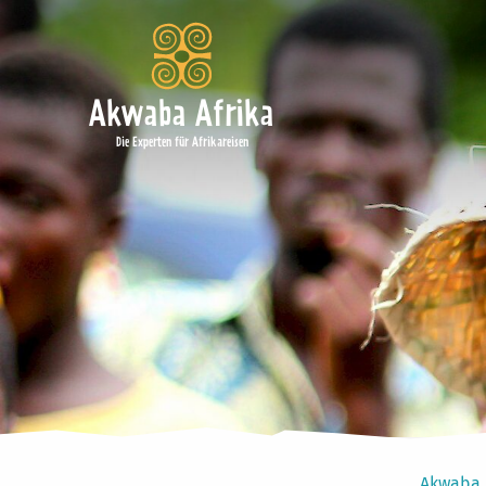
Akwaba Afrika
Die Experten für Afrikareisen
Akwaba 