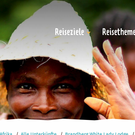
Reiseziele
Reisethem
Afrika
Alle Unterkünfte
Brandberg White Lady Lodge