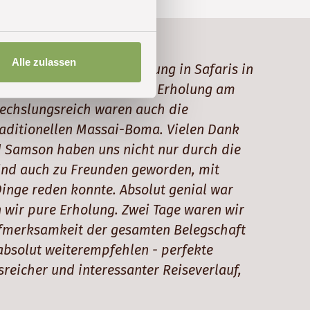
Alle zulassen
rch Tansania. Die Aufteilung in Safaris in
 den Usambara-Bergen und Erholung am
wechslungsreich waren auch die
raditionellen Massai-Boma. Vielen Dank
d Samson haben uns nicht nur durch die
sind auch zu Freunden geworden, mit
nge reden konnte. Absolut genial war
 wir pure Erholung. Zwei Tage waren wir
Aufmerksamkeit der gesamten Belegschaft
e absolut weiterempfehlen - perfekte
eicher und interessanter Reiseverlauf,