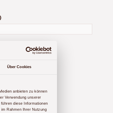
)
Über Cookies
9 (0)341 – 22 38 71 60
an.
 Medien anbieten zu können
hrer Verwendung unserer
 führen diese Informationen
ie im Rahmen Ihrer Nutzung