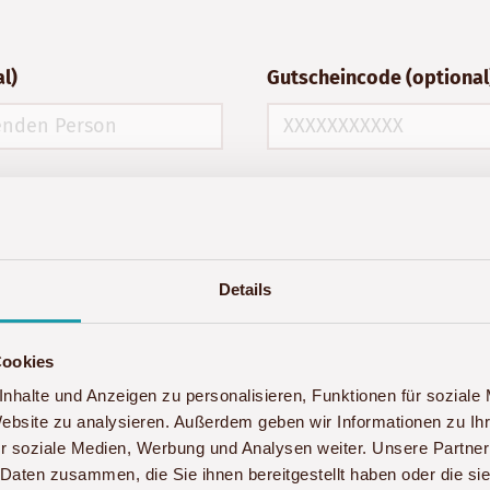
l)
Gutscheincode (optional
Details
Cookies
reingabe Fehler auftreten, rufen Sie uns bitte unter
+4
nhalte und Anzeigen zu personalisieren, Funktionen für soziale
Website zu analysieren. Außerdem geben wir Informationen zu I
r soziale Medien, Werbung und Analysen weiter. Unsere Partner
 Daten zusammen, die Sie ihnen bereitgestellt haben oder die s