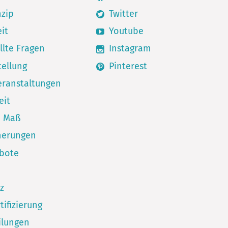
nzip
Twitter
it
Youtube
llte Fragen
Instagram
ellung
Pinterest
eranstaltungen
eit
h Maß
herungen
ebote
z
tifizierung
ilungen