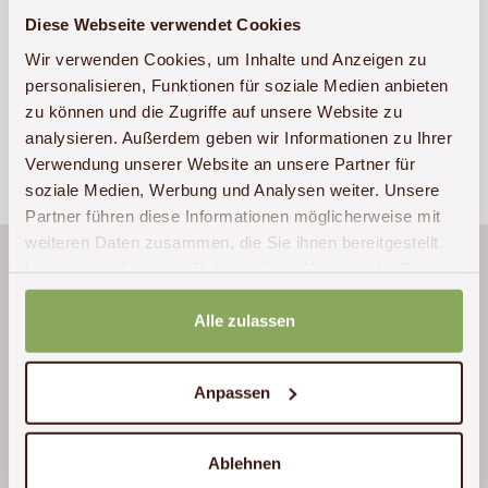
Diese Webseite verwendet Cookies
Sollten bei der Formulareingabe Fehler auftreten,
Wir verwenden Cookies, um Inhalte und Anzeigen zu
rufen Sie uns bitte unter
+49 (0)341 – 22 38 71 60
personalisieren, Funktionen für soziale Medien anbieten
an.
zu können und die Zugriffe auf unsere Website zu
analysieren. Außerdem geben wir Informationen zu Ihrer
Verwendung unserer Website an unsere Partner für
soziale Medien, Werbung und Analysen weiter. Unsere
Partner führen diese Informationen möglicherweise mit
weiteren Daten zusammen, die Sie ihnen bereitgestellt
Die Reise wurde nach unseren Wünschen
haben oder die sie im Rahmen Ihrer Nutzung der Dienste
gesammelt haben.
zusammengestellt. Hierbei wurden wir
Alle zulassen
ausgezeichnet beraten. Die Organisation und
Abwicklung waren perfekt. Bei Rückfragen
war Akwaba jederzeit erreichbar und
Anpassen
unterstützte bei allen Fragestellungen. Der
Ablauf der Reise entsprach dem geplanten
Ablehnen
Verlauf. Die Betreuung in Tansania war sehr