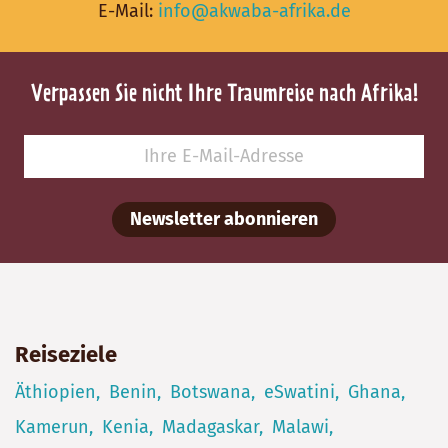
E-Mail:
info@akwaba-afrika.de
Verpassen Sie nicht Ihre Traumreise nach Afrika!
Newsletter abonnieren
Reiseziele
Äthiopien
Benin
Botswana
eSwatini
Ghana
Kamerun
Kenia
Madagaskar
Malawi