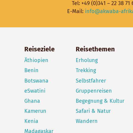
Tel:
+49 (0)341 – 22 38 71 
E-Mail:
info@akwaba-afrik
Reiseziele
Reisethemen
Äthiopien
Erholung
Benin
Trekking
Botswana
Selbstfahrer
eSwatini
Gruppenreisen
Ghana
Begegnung & Kultur
Kamerun
Safari & Natur
Kenia
Wandern
Madagaskar