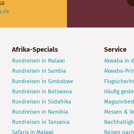
60
a.de
Afrika-Specials
Service
Rundreisen in Malawi
Akwaba in 
Rundreisen in Sambia
Akwaba-Pri
Rundreisen in Simbabwe
Flugsicherhe
Rundreisen in Botswana
Häufig geste
Rundreisen in Südafrika
Magazinbest
Rundreisen in Namibia
Messen & V
Rundreisen in Tansania
Nachhaltigk
Safaris in Malawi
Reisen nac