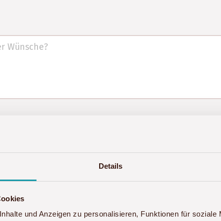
gebote und neue Reisen von Akwaba Afrika informiert 
dem Kontaktformular zur Beantwortung meiner Anfrage
Details
itung Ihrer Anfrage gelöscht. Hinweis: Sie können Ihr
fen. Detaillierte Informationen zum Umgang mit Nutze
Cookies
nhalte und Anzeigen zu personalisieren, Funktionen für soziale