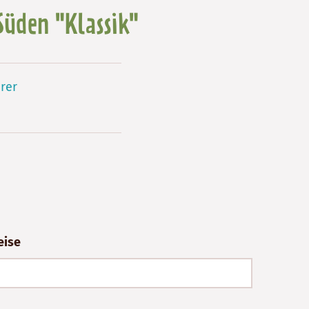
üden "Klassik"
rer
eise