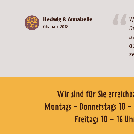
W
Hedwig & Annabelle
Ghana
/ 2018
R
b
a
s
Wir sind für Sie er
Montags - Donnerstags 1
Freitags 10 - 16 Uh