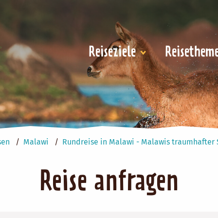
Reiseziele
Reisethem
sen
Malawi
Rundreise in Malawi - Malawis traumhafter 
Reise anfragen