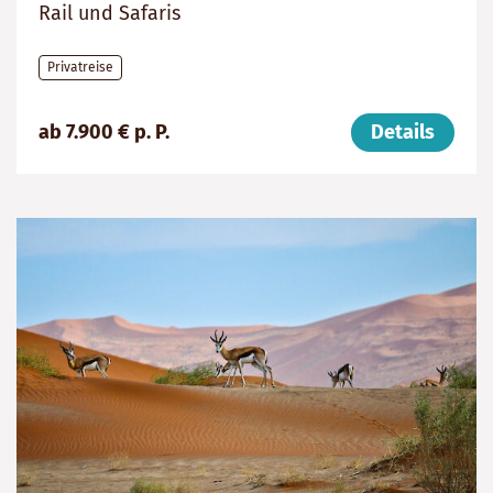
Rail und Safaris
Privatreise
Preis
Dauer:
Reiseziele
ab 7.900 € p. P.
Details
(ab):
12
Südafrika,
7900
Tage
Simbabwe,
€
Botswana