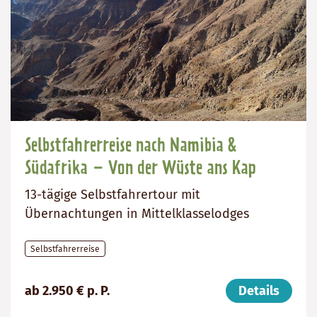
Selbstfahrerreise nach Namibia &
Südafrika – Von der Wüste ans Kap
13-tägige Selbstfahrertour mit
Übernachtungen in Mittelklasselodges
Selbstfahrerreise
Preis
Dauer:
Reiseziele
ab 2.950 € p. P.
Details
(ab):
13
Südafrika,
2950
Tage
Namibia
€