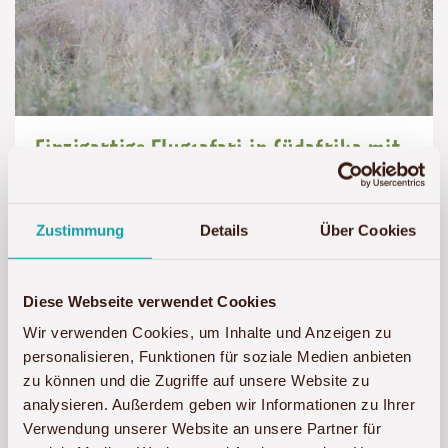
Einzigartige Flugsafari in Südafrika mit
dem Madikwe- und Marataba Game
Reserve
Zustimmung
Details
Über Cookies
9-tägige Fly-In-Safari mit Übernachtungen in
gehobenen Lodges
Diese Webseite verwendet Cookies
Privatreise
Wir verwenden Cookies, um Inhalte und Anzeigen zu
personalisieren, Funktionen für soziale Medien anbieten
Preis
Dauer:
Reiseziel
zu können und die Zugriffe auf unsere Website zu
ab 7.800 € p. P.
Details
(ab):
9
Südafrika
analysieren. Außerdem geben wir Informationen zu Ihrer
7800
Tage
€
Verwendung unserer Website an unsere Partner für