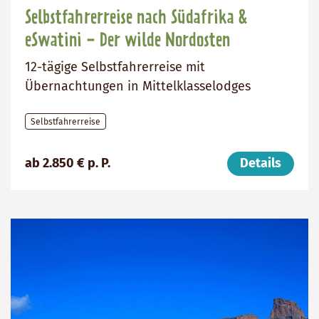
Selbstfahrerreise nach Südafrika &
eSwatini - Der wilde Nordosten
12-tägige Selbstfahrerreise mit
Übernachtungen in Mittelklasselodges
Selbstfahrerreise
Preis
Dauer:
Reiseziele
ab 2.850 € p. P.
Details
(ab):
12
Südafrika,
2850
Tage
eSwatini
€