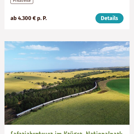
Privatreise
Preis
Dauer:
Reiseziel
ab 4.300 € p. P.
Details
(ab):
14
Südafrika
4300
Tage
€