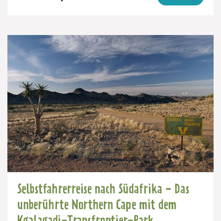
(ab):
17
Südafrika,
3200
Tage
eSwatini
€
Selbstfahrerreise nach Südafrika - Das
unberührte Northern Cape mit dem