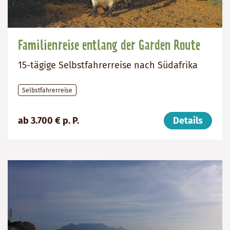
Familienreise entlang der Garden Route
15-tägige Selbstfahrerreise nach Südafrika
Selbstfahrerreise
Preis
Dauer:
Reiseziel
ab 3.700 € p. P.
Details
(ab):
15
Südafrika
3700
Tage
€