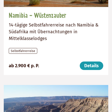
Namibia - Wüstenzauber
14-tägige Selbstfahrerreise nach Namibia &
Südafrika mit Übernachtungen in
Mittelklasselodges
Selbstfahrerreise
Preis
Dauer:
Reiseziele
ab 2.900 € p. P.
Details
(ab):
14
Südafrika,
2900
Tage
Namibia
€