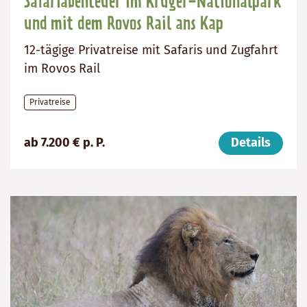
Safariabenteuer im Krüger-Nationalpark
und mit dem Rovos Rail ans Kap
12-tägige Privatreise mit Safaris und Zugfahrt
im Rovos Rail
Privatreise
Preis
Dauer:
Reiseziel
ab 7.200 € p. P.
Details
(ab):
12
Südafrika
7200
Tage
€