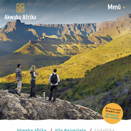
Menü
Akwaba Afrika
Um Vimeo zu laden, benötigen wir Ihre Zustimmung
für die folgende Cookie-Kategorie: Marketing
Darf es was ganz Besonderes sein?
Marketing-Cookies akzeptieren
Hier Reise nach Maß anfordern!
Akwaba Afrika
Alle Reiseziele
Südafrika