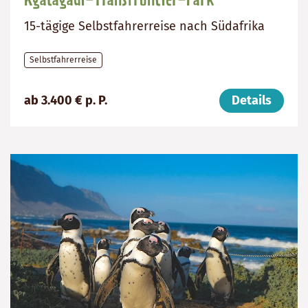
Kgalagadi-Transfrontier-Park
15-tägige Selbstfahrerreise nach Südafrika
Selbstfahrerreise
Preis
Dauer:
Reiseziel
ab 3.400 € p. P.
Details
(ab):
15
Südafrika
3400
Tage
€