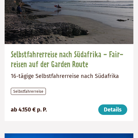
Selbstfahrerreise nach Südafrika - Fair-
reisen auf der Garden Route
16-tägige Selbstfahrerreise nach Südafrika
Selbstfahrerreise
Preis
Dauer:
Reiseziel
ab 4.150 € p. P.
Details
(ab):
16
Südafrika
4150
Tage
€