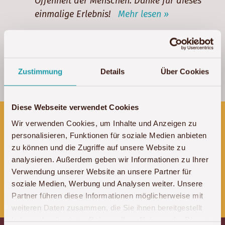
Offenheit der Menschen. Danke für dieses
einmalige Erlebnis!
Mehr lesen »
Susanne, Thilo, Bastian & Anton
Zustimmung
Details
Über Cookies
Kenia
/ 2018
Diese Webseite verwendet Cookies
Wir sind für Sie erreichbar:
Wir verwenden Cookies, um Inhalte und Anzeigen zu
personalisieren, Funktionen für soziale Medien anbieten
Montags - Donnerstags 10 - 18 Uhr
zu können und die Zugriffe auf unsere Website zu
Freitags 10 - 16 Uhr
analysieren. Außerdem geben wir Informationen zu Ihrer
Verwendung unserer Website an unsere Partner für
Tel:
+49 (0)341 – 22 38 71 60
soziale Medien, Werbung und Analysen weiter. Unsere
Partner führen diese Informationen möglicherweise mit
E-Mail:
info@akwaba-afrika.de
weiteren Daten zusammen, die Sie ihnen bereitgestellt
haben oder die sie im Rahmen Ihrer Nutzung der Dienste