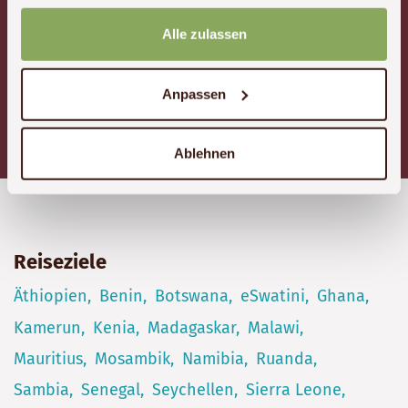
gesammelt haben.
Verpassen Sie nicht Ihre Traumreise nach Afrika!
Alle zulassen
Anpassen
Newsletter abonnieren
Ablehnen
Reiseziele
Äthiopien
Benin
Botswana
eSwatini
Ghana
Kamerun
Kenia
Madagaskar
Malawi
Mauritius
Mosambik
Namibia
Ruanda
Sambia
Senegal
Seychellen
Sierra Leone