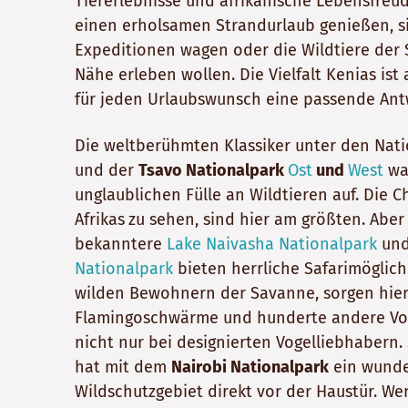
Tiererlebnisse und afrikanische Lebensfreud
einen erholsamen Strandurlaub genießen, s
Expeditionen wagen oder die Wildtiere der
Nähe erleben wollen. Die Vielfalt Kenias i
für jeden Urlaubswunsch eine passende Ant
Die weltberühmten Klassiker unter den Nat
und der
Tsavo Nationalpark
Ost
und
West
war
unglaublichen Fülle an Wildtieren auf. Die 
Afrikas
zu sehen, sind hier am größten. Aber
bekanntere
Lake Naivasha Nationalpark
und
Nationalpark
bieten herrliche Safarimöglic
wilden Bewohnern der Savanne, sorgen hier
Flamingoschwärme und hunderte andere Vog
nicht nur bei designierten Vogelliebhabern.
hat mit dem
Nairobi Nationalpark
ein wund
Wildschutzgebiet direkt vor der Haustür. W