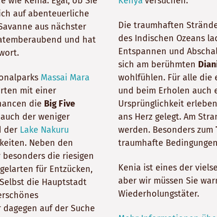
e wie Kenia. Egal, ob Sie
Kenya
versuchen.
ich auf abenteuerliche
Die traumhaften Strände
 Savanne aus nächster
des Indischen Ozeans la
st atemberaubend und hat
Entspannen und Abschalt
wort.
sich am berühmten
Dian
ionalparks
Massai Mara
wohlfühlen. Für alle die
ten mit einer
und beim Erholen auch e
Chancen die
Big Five
Ursprünglichkeit erlebe
 auch der weniger
ans Herz gelegt. Am Stra
 der
Lake Nakuru
werden. Besonders zum
hkeiten. Neben den
traumhafte Bedingungen
 besonders die riesigen
Kenia ist eines der viels
elarten für Entzücken,
aber wir müssen Sie warn
 Selbst die Hauptstadt
Wiederholungstäter.
erschönes
er dagegen auf der Suche