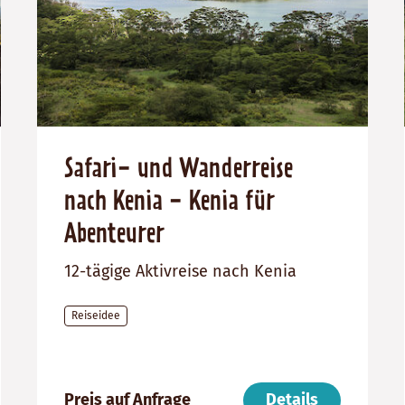
Safari- und Wanderreise
nach Kenia - Kenia für
Abenteurer
12-tägige Aktivreise nach Kenia
Reiseidee
999999999
Dauer:
Reiseziel
12
Kenia
Preis auf Anfrage
Details
Tage