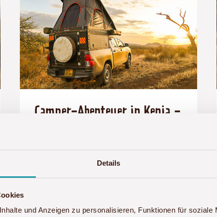
Camper-Abenteuer in Kenia -
Kenias Highlights auf eigene
Faust erkunden
Details
16-tägige Selbstfahrerreise mit
Übernachtungen im Dachzelt
Cookies
Selbstfahrerreise
nhalte und Anzeigen zu personalisieren, Funktionen für soziale