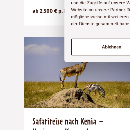
(ab):
14
Kenia
und die Zugriffe auf unsere 
2500
Tage
€
Website an unsere Partner fü
ab 2.500 € p. P.
Details
möglicherweise mit weiteren
der Dienste gesammelt habe
Ablehnen
Safarireise nach Kenia –