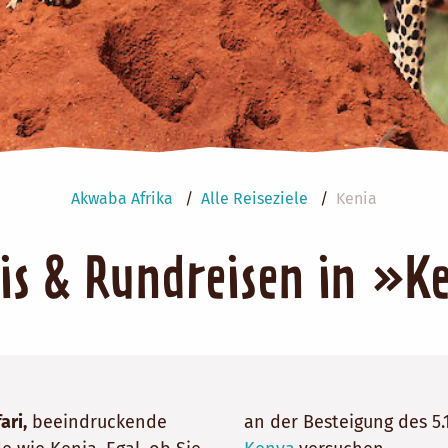
enötigen wir Ihre Zustimmung für die folgende Cookie
Akwaba Afrika
Alle Reiseziele
Kenia
ris & Rundreisen in »K
ari,
beeindruckende
an der Besteigung des 5