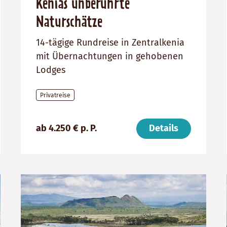
Kenias unberührte
Naturschätze
14-tägige Rundreise in Zentralkenia
mit Übernachtungen in gehobenen
Lodges
Privatreise
Preis
Dauer:
Reiseziel
ab 4.250 € p. P.
Details
(ab):
14
Kenia
4250
Tage
€