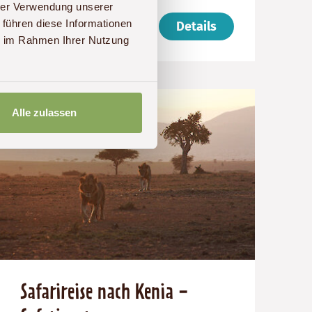
(ab):
14
Kenia
hrer Verwendung unserer
3250
Tage
€
 führen diese Informationen
ab 3.250 € p. P.
Details
ie im Rahmen Ihrer Nutzung
Alle zulassen
Safarireise nach Kenia -