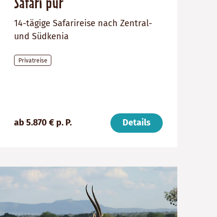
Safari pur
14-tägige Safarireise nach Zentral-
und Südkenia
Privatreise
Preis
Dauer:
Reiseziel
(ab):
14
Kenia
5870
Tage
€
ab 5.870 € p. P.
Details