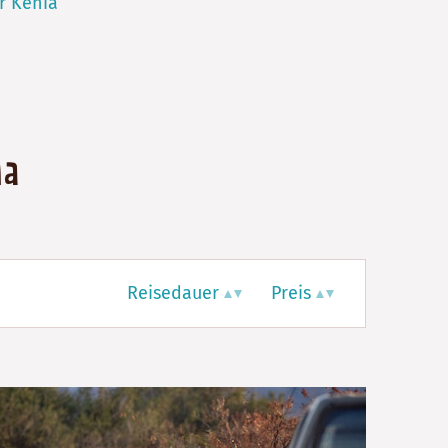
r Kenia
ia
Reisedauer
Preis