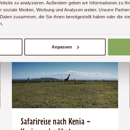
Preis
Dauer:
Reiseziel
Website zu analysieren. Außerdem geben wir Informationen zu I
r soziale Medien, Werbung und Analysen weiter. Unsere Partner
ab 2.550 € p. P.
Details
(ab):
16
Kenia
 Daten zusammen, die Sie ihnen bereitgestellt haben oder die s
2550
Tage
€
n.
Anpassen
Safarireise nach Kenia -