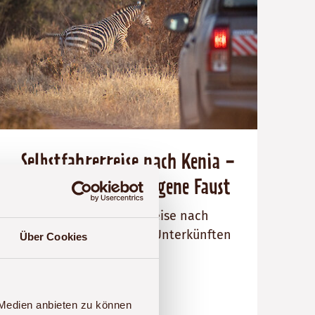
Selbstfahrerreise nach Kenia -
Zentralkenia auf eigene Faust
14-tägige Selbstfahrerreise nach
Kenia mit Mittelklasse-Unterkünften
Über Cookies
Selbstfahrerreise
Preis
Dauer:
Reiseziel
 Medien anbieten zu können