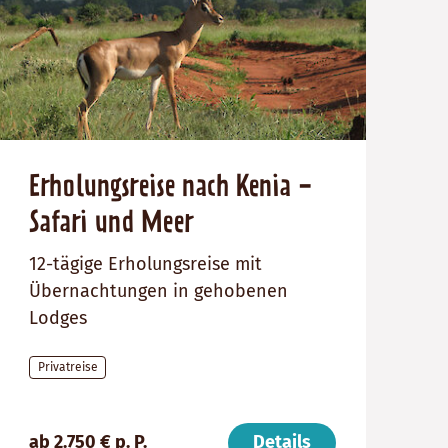
Erholungsreise nach Kenia -
Safari und Meer
12-tägige Erholungsreise mit
Übernachtungen in gehobenen
Lodges
Privatreise
Preis
Dauer:
Reiseziel
(ab):
12
Kenia
ab 2.750 € p. P.
Details