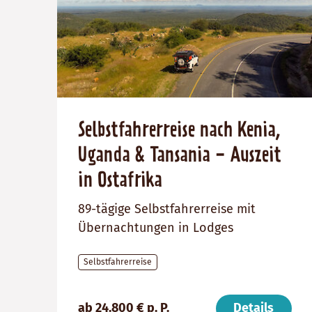
Selbstfahrerreise nach Kenia,
Uganda & Tansania - Auszeit
in Ostafrika
89-tägige Selbstfahrerreise mit
Übernachtungen in Lodges
Selbstfahrerreise
Preis
Dauer:
Reiseziele
ab 24.800 € p. P.
Details
(ab):
89
Tansania,