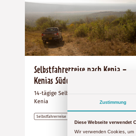
Selbstfahrerreise nach Kenia -
Kenias Süden auf eigene Faust
14-tägige Selbstfahrerreise nach
Kenia
Zustimmung
Selbstfahrerreise
Diese Webseite verwendet 
Preis
Dauer:
Reiseziel
Wir verwenden Cookies, um I