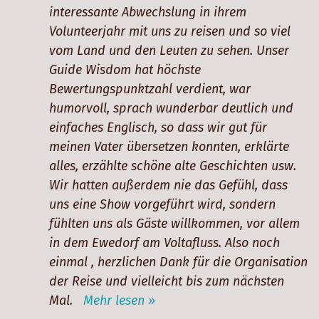
In Ghana wurden wir von einem sehr
sympathischen, kompetenten und überaus
engagierten Führer (Sammy), der zugleich
unser Fahrer war, begleitet. Die Reise war für
uns außergewöhnlich inspirierend, da es
Sammy auch immer wieder gelang, sich
spontan bietende Gelegenheiten (z.B. eine
Hochzeit, Funerals, Begegnungen mit Kakao-
Farmern) in den Reiseablauf einzubinden.
Soviel Kontakt zu den Einheimischen ist uns
in bisherigen Fernreisen (allerdings
m
überwiegend Gruppenreisen) bei Weitem
nicht gelungen. Rundherum empfehlenswert.
on
Mehr lesen »