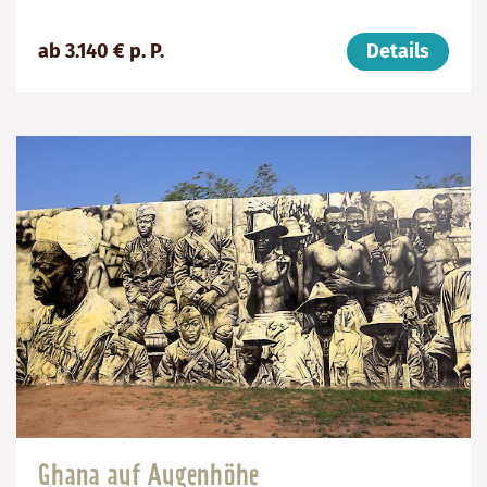
Preis
Dauer:
Reiseziel
ab 3.140 € p. P.
Details
(ab):
14
Ghana
3140
Tage
€
Ghana auf Augenhöhe