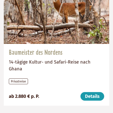
Baumeister des Nordens
14-tägige Kultur- und Safari-Reise nach
Ghana
Privatreise
Preis
Dauer:
Reiseziel
ab 2.880 € p. P.
Details
(ab):
14
Ghana
2880
Tage
€