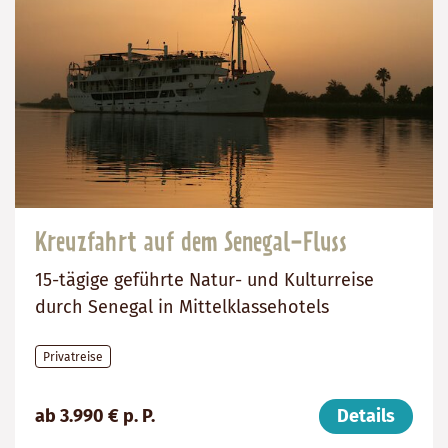
Kreuzfahrt auf dem Senegal-Fluss
15-tägige geführte Natur- und Kulturreise
durch Senegal in Mittelklassehotels
Privatreise
Preis
Dauer:
Reiseziel
ab 3.990 € p. P.
Details
(ab):
15
Senegal