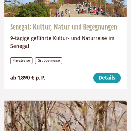
Senegal: Kultur, Natur und Begegnungen
9-tägige geführte Kultur- und Naturreise im
Senegal
Privatreise
Gruppenreise
Preis
Dauer:
Reiseziel
ab 1.890 € p. P.
Details
(ab):
9
Senegal
1890
Tage
€