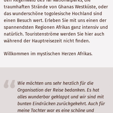
den Regenwald des Taï Nationalparks, die
traumhaften Strände von Ghanas Westküste, oder
das wunderschöne togolesische Hochland sind
einen Besuch wert. Erleben Sie mit uns einen der
spannendsten Regionen Afrikas ganz intensiv und
natürlich. Touristenströme werden Sie hier auch
während der Hauptreisezeit nicht finden.
Willkommen im mystischen Herzen Afrikas.
Unsere Ghana-Rundreise konnten wir, meine
Frau und ich, mit Herrn Soeder in mehreren,
z.T. über eine Stunde gehenden Telefonaten
und ausführlichen Emails mit unverzüglicher
Antwort auf Fragen sehr individuell planen.