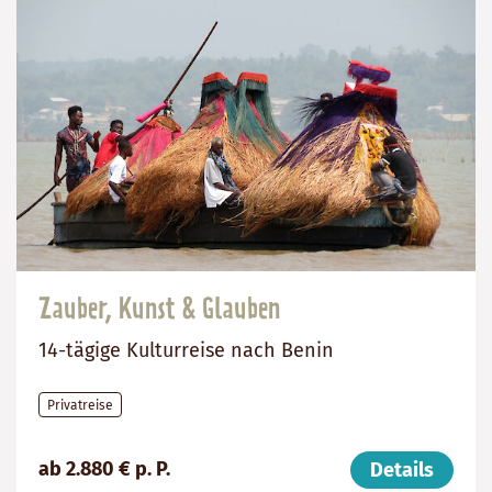
Zauber, Kunst & Glauben
14-tägige Kulturreise nach Benin
Privatreise
Preis
Dauer:
Reiseziel
ab 2.880 € p. P.
Details
(ab):
14
Benin