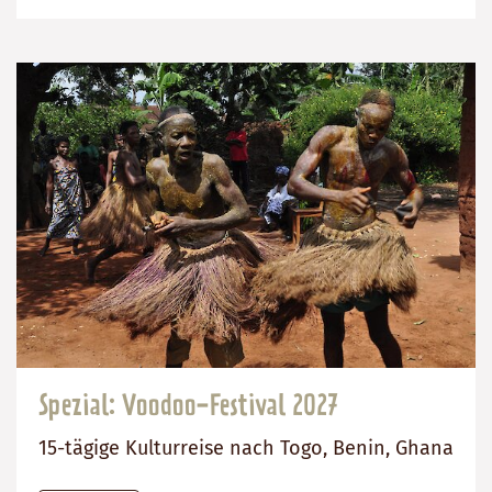
2880
Tage
€
Spezial: Voodoo-Festival 2027
15-tägige Kulturreise nach Togo, Benin, Ghana