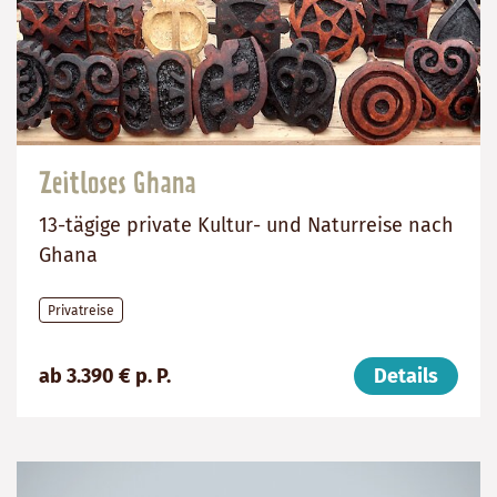
Zeitloses Ghana
13-tägige private Kultur- und Naturreise nach
Ghana
Privatreise
Preis
Dauer:
Reiseziel
ab 3.390 € p. P.
Details
(ab):
13
Ghana
3390
Tage
€