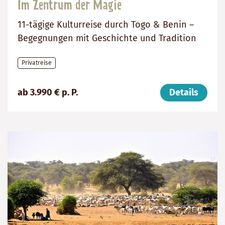
Im Zentrum der Magie
11-tägige Kulturreise durch Togo & Benin –
Begegnungen mit Geschichte und Tradition
Privatreise
Preis
Dauer:
Reiseziele
ab 3.990 € p. P.
Details
(ab):
11
Togo,
3990
Tage
Benin
€