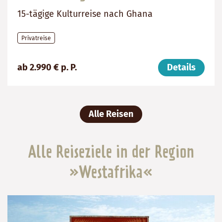
15-tägige Kulturreise nach Ghana
Privatreise
Preis
Dauer:
Reiseziel
ab 2.990 € p. P.
Details
(ab):
15
Ghana
2990
Tage
€
Alle Reisen
Alle Reiseziele in der Region
»Westafrika«