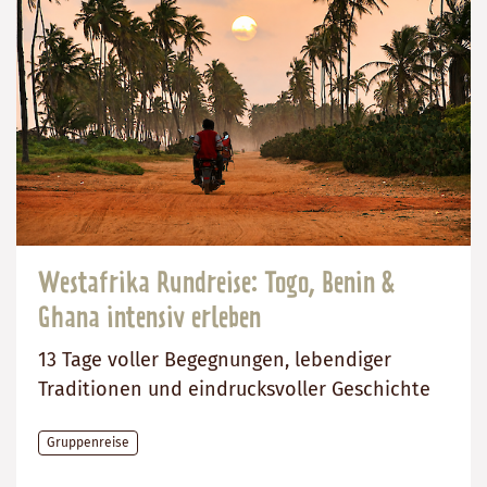
Westafrika Rundreise: Togo, Benin &
Ghana intensiv erleben
13 Tage voller Begegnungen, lebendiger
Traditionen und eindrucksvoller Geschichte
Gruppenreise
Preis
Dauer:
Reiseziele