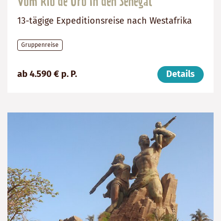
Vom Rio de Oro in den Senegal
13-tägige Expeditionsreise nach Westafrika
Gruppenreise
Preis
Dauer:
Reiseziele
ab 4.590 € p. P.
Details
(ab):
13
Senegal,
4590
Tage
Mauretanien
€