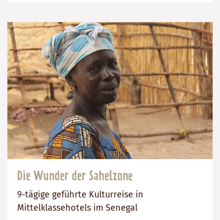
3990
Tage
€
Die Wunder der Sahelzone
9-tägige geführte Kulturreise in
Mittelklassehotels im Senegal