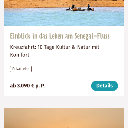
Einblick in das Leben am Senegal-Fluss
Kreuzfahrt: 10 Tage Kultur & Natur mit
Komfort
Privatreise
Preis
Dauer:
Reiseziel
ab 3.090 € p. P.
Details
(ab):
10
Senegal
3090
Tage
€