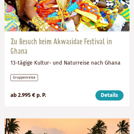
Zu Besuch beim Akwasidae Festival in
Ghana
13-tägige Kultur- und Naturreise nach Ghana
Gruppenreise
Preis
Dauer:
Reiseziel
ab 2.995 € p. P.
Details
(ab):
13
Ghana
2995
Tage
€