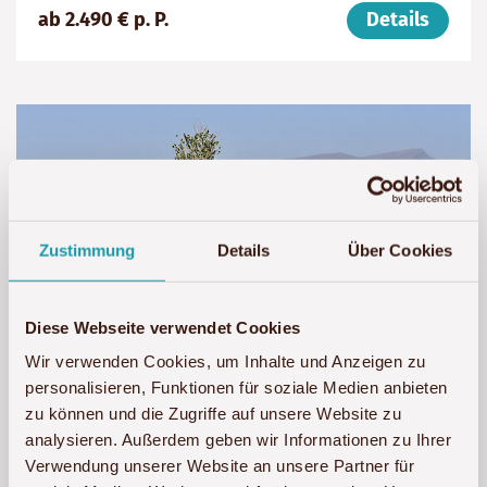
ab 2.490 € p. P.
Details
(ab):
13
Ghana,
2490
Tage
Togo,
€
Benin
Zustimmung
Details
Über Cookies
Diese Webseite verwendet Cookies
Wir verwenden Cookies, um Inhalte und Anzeigen zu
personalisieren, Funktionen für soziale Medien anbieten
zu können und die Zugriffe auf unsere Website zu
analysieren. Außerdem geben wir Informationen zu Ihrer
Zwischen Sahara & Ozean
Verwendung unserer Website an unsere Partner für
31-tägige große Expedition durch 5 Länder