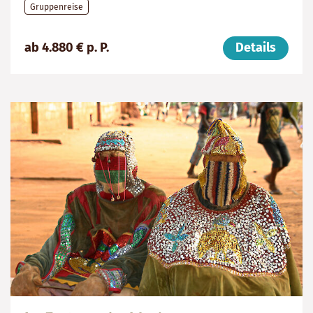
Gruppenreise
Preis
Dauer:
Reiseziele
ab 4.880 € p. P.
Details
(ab):
15
Ghana,
4880
Tage
Togo,
€
Benin