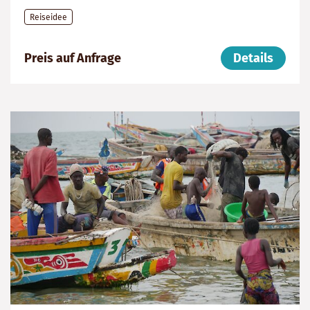
Reiseidee
999999999
Dauer:
Reiseziel
Preis auf Anfrage
Details
9
Senegal
Tage