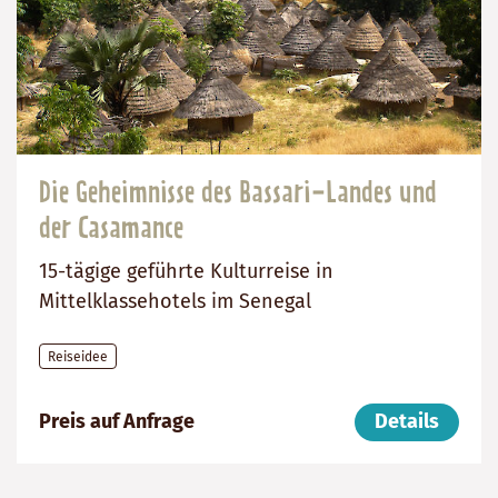
Die Geheimnisse des Bassari-Landes und
der Casamance
15-tägige geführte Kulturreise in
Mittelklassehotels im Senegal
Reiseidee
999999999
Dauer:
Reiseziel
Preis auf Anfrage
Details
15
Senegal
Tage