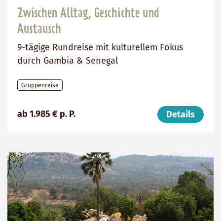
Zwischen Alltag, Geschichte und
Austausch
9-tägige Rundreise mit kulturellem Fokus
durch Gambia & Senegal
Gruppenreise
Preis
Dauer:
Reiseziele
ab 1.985 € p. P.
Details
(ab):
9
Senegal,
1985
Tage
Gambia
€