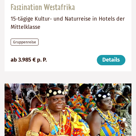
Faszination Westafrika
15-tägige Kultur- und Naturreise in Hotels der
Mittelklasse
Gruppenreise
Preis
Dauer:
Reiseziele
ab 3.985 € p. P.
Details
(ab):
15
Ghana,
3985
Tage
Togo,
€
Benin