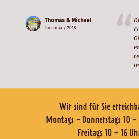
D
Thomas & Michael
Tansania
/ 2018
E
G
e
r
i
Wir sind für Sie er
Montags - Donnerstags 1
Freitags 10 - 16 Uh