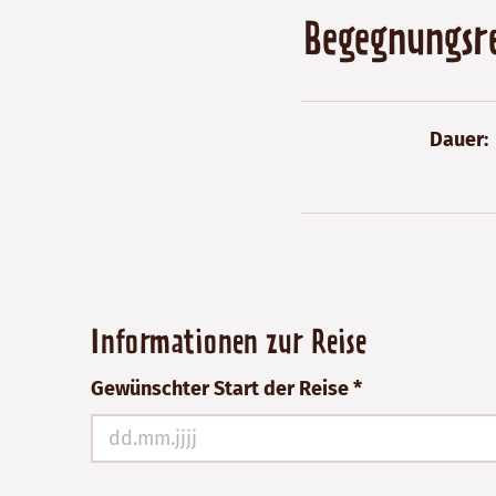
Begegnungsr
Dauer
Bitte
Informationen zur Reise
nicht
Gewünschter Start der Reise *
ausfüllen!