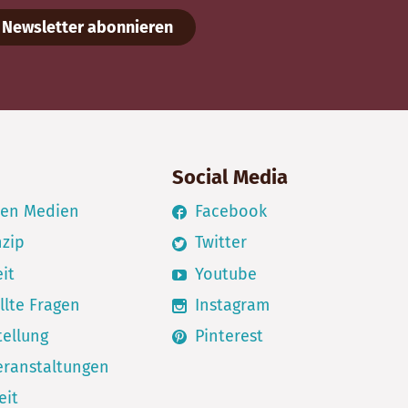
Newsletter abonnieren
Social Media
den Medien
Facebook
nzip
Twitter
it
Youtube
llte Fragen
Instagram
ellung
Pinterest
eranstaltungen
eit