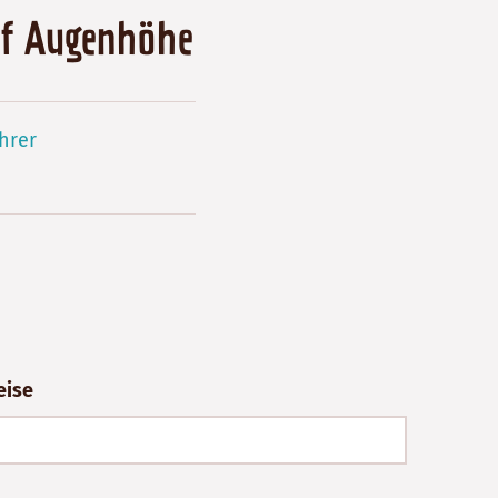
uf Augenhöhe
hrer
eise