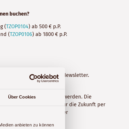
onen buchen?
g (
TZOP0104
) ab 500 € p.P.
and (
TZOP0106
) ab 1800 € p.P.
werden und abonniere den Newsletter.
 erhoben und verarbeitet werden. Die
Über Cookies
e Einwilligung jederzeit für die Zukunft per
rdaten finden Sie in unserer
 Medien anbieten zu können