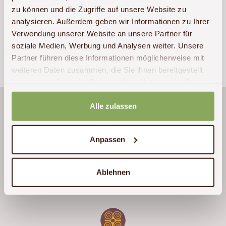
Sollten bei der Formulareingabe Fehler auftreten,
zu können und die Zugriffe auf unsere Website zu
rufen Sie uns bitte unter
+49 (0)341 – 22 38 71 60
analysieren. Außerdem geben wir Informationen zu Ihrer
an.
Verwendung unserer Website an unsere Partner für
soziale Medien, Werbung und Analysen weiter. Unsere
Partner führen diese Informationen möglicherweise mit
weiteren Daten zusammen, die Sie ihnen bereitgestellt
haben oder die sie im Rahmen Ihrer Nutzung der Dienste
gesammelt haben.
Die Reise war ein einziges Highlight. Die
Alle zulassen
Erfahrungen, Eindrücke und
Tierbeobachtungen die wir gemacht haben
Anpassen
waren einzigartig. Ein ganz besonderen Dank
an unseren Guide „Sammy“ der uns viel
Ablehnen
Wissenswertes über Land und Leute in Kenia
vermittelt hat.
Mehr lesen »