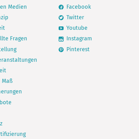
den Medien
Facebook
nzip
Twitter
it
Youtube
llte Fragen
Instagram
ellung
Pinterest
eranstaltungen
eit
h Maß
herungen
ebote
z
tifizierung