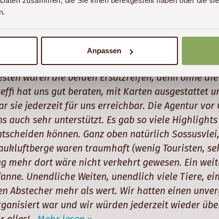
 Daten zusammen, die Sie ihnen bereitgestellt haben oder die s
n.
ir hatten eine wunderbare Reise quer durch Namibia
Anpassen
uto war gut ausgerüstet - alles was man zum Camp
esten waren die beiden Ersatzreifen, denn ohne die
teffi hat uns gut beraten, mit Karten ausgestattet 
ar sie jederzeit für uns erreichbar. Die Agentur vo
ns auch sehr unterstützt. Es gab so viele Highlights
ntscheiden können. Ganz oben natürlich Sossusvlei,
aukluftberge waren traumhaft (wenig Touristen, seh
ag mehr dort wäre nicht verkehrt gewesen. Ein weit
fanne. Unendliche Weiten, unendlich viele Tiere, e
en Abstecher mehr als wert. Wir hatten einen unver
rganisiert war und wir würden jederzeit wieder übe
ür alles!
Mehr lesen »