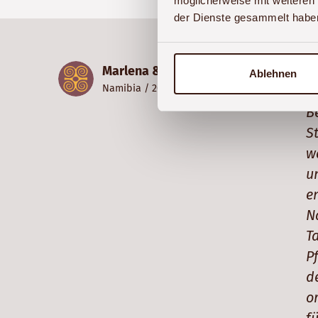
möglicherweise mit weiteren
der Dienste gesammelt habe
W
Marlena &Tobias
Ablehnen
Namibia
/ 2017
A
B
S
w
u
e
N
T
P
d
o
f