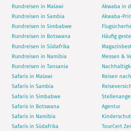
Rundreisen in Malawi
Akwaba in 
Rundreisen in Sambia
Akwaba-Pri
Rundreisen in Simbabwe
Flugsicherhe
Rundreisen in Botswana
Häufig geste
Rundreisen in Südafrika
Magazinbest
Rundreisen in Namibia
Messen & V
Rundreisen in Tansania
Nachhaltigk
Safaris in Malawi
Reisen nac
Safaris in Sambia
Reiseversic
Safaris in Simbabwe
Stellenang
Safaris in Botswana
Agentur
Safaris in Namibia
Kinderschut
Safaris in Südafrika
TourCert Zer