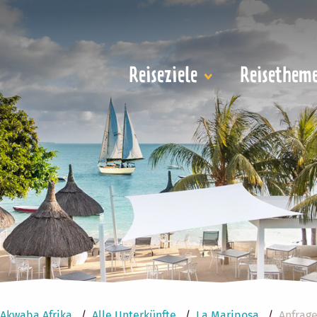
Reiseziele
Reisethem
Akwaba Afrika
Alle Unterkünfte
La Mariposa
Anfrag