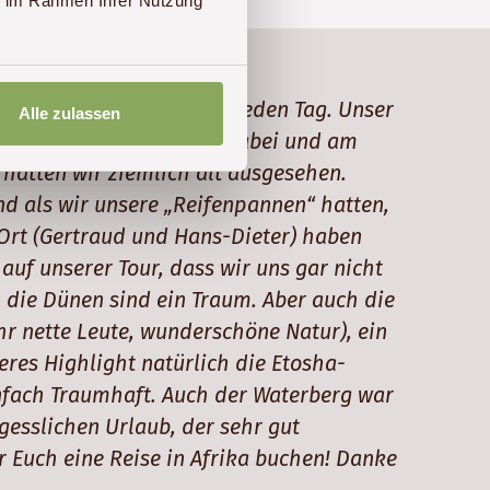
ie im Rahmen Ihrer Nutzung
, mit vielen Highlights jeden Tag. Unser
Alle zulassen
ing braucht, hatten wir dabei und am
 hätten wir ziemlich alt ausgesehen.
und als wir unsere „Reifenpannen“ hatten,
r Ort (Gertraud und Hans-Dieter) haben
 auf unserer Tour, dass wir uns gar nicht
 die Dünen sind ein Traum. Aber auch die
r nette Leute, wunderschöne Natur), ein
eres Highlight natürlich die Etosha-
infach Traumhaft. Auch der Waterberg war
gesslichen Urlaub, der sehr gut
r Euch eine Reise in Afrika buchen! Danke