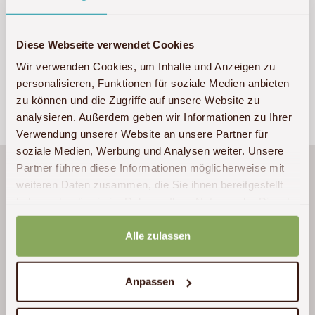
Sollten bei der Formulareingabe Fehler auftreten,
Diese Webseite verwendet Cookies
rufen Sie uns bitte unter
+49 (0)341 – 22 38 71 60
an.
Wir verwenden Cookies, um Inhalte und Anzeigen zu
personalisieren, Funktionen für soziale Medien anbieten
zu können und die Zugriffe auf unsere Website zu
analysieren. Außerdem geben wir Informationen zu Ihrer
Verwendung unserer Website an unsere Partner für
soziale Medien, Werbung und Analysen weiter. Unsere
Partner führen diese Informationen möglicherweise mit
Wir hatten fantastische Tage in Tansania und
weiteren Daten zusammen, die Sie ihnen bereitgestellt
Sansibar. Vielen Dank an Herrn Heidler für
haben oder die sie im Rahmen Ihrer Nutzung der Dienste
die Unterstützung und Hilfe bei der Planung.
gesammelt haben.
Es hat alles super geklappt vor Ort! Mit Hilfe
Alle zulassen
des sehr ausführlichen Roadbooks und der
Wegbeschreibungen konnten wir auch als
Anpassen
Selbstfahrer alles problemlos finden.
Tansania ist ein Land, dass uns durch seine