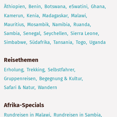
Äthiopien
Benin
Botswana
eSwatini
Ghana
Kamerun
Kenia
Madagaskar
Malawi
Mauritius
Mosambik
Namibia
Ruanda
Sambia
Senegal
Seychellen
Sierra Leone
Simbabwe
Südafrika
Tansania
Togo
Uganda
Reisethemen
Erholung
Trekking
Selbstfahrer
Gruppenreisen
Begegnung & Kultur
Safari & Natur
Wandern
Afrika-Specials
Rundreisen in Malawi
Rundreisen in Sambia