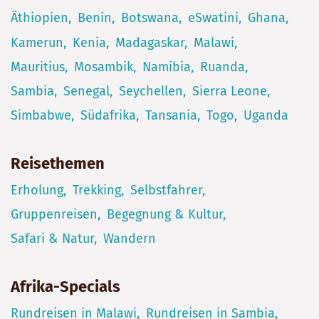
Äthiopien
Benin
Botswana
eSwatini
Ghana
Kamerun
Kenia
Madagaskar
Malawi
Mauritius
Mosambik
Namibia
Ruanda
Sambia
Senegal
Seychellen
Sierra Leone
Simbabwe
Südafrika
Tansania
Togo
Uganda
Reisethemen
Erholung
Trekking
Selbstfahrer
Gruppenreisen
Begegnung & Kultur
Safari & Natur
Wandern
Afrika-Specials
Rundreisen in Malawi
Rundreisen in Sambia