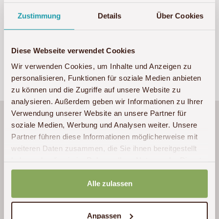
Zustimmung
Details
Über Cookies
Sollten bei der Formulareingabe Fehler auftreten,
rufen Sie uns bitte unter
+49 (0)341 – 22 38 71 60
an.
Diese Webseite verwendet Cookies
Wir verwenden Cookies, um Inhalte und Anzeigen zu
personalisieren, Funktionen für soziale Medien anbieten
zu können und die Zugriffe auf unsere Website zu
analysieren. Außerdem geben wir Informationen zu Ihrer
Verwendung unserer Website an unsere Partner für
Unser Urlaub war traumhaft schön und wird
soziale Medien, Werbung und Analysen weiter. Unsere
uns gedanklich noch lange begleiten. Die
Partner führen diese Informationen möglicherweise mit
Unterkünfte waren unglaublich gemütlich,
weiteren Daten zusammen, die Sie ihnen bereitgestellt
großzügig und schön. Wir haben uns überall
haben oder die sie im Rahmen Ihrer Nutzung der Dienste
gesammelt haben.
gut aufgehoben und wohl gefühlt. Die
Alle zulassen
Gastgeber waren zauberhaft und haben sich
in jeder Hinsicht liebevoll und gut um uns
gekümmert (in einer Lodge lag sogar eine
Anpassen