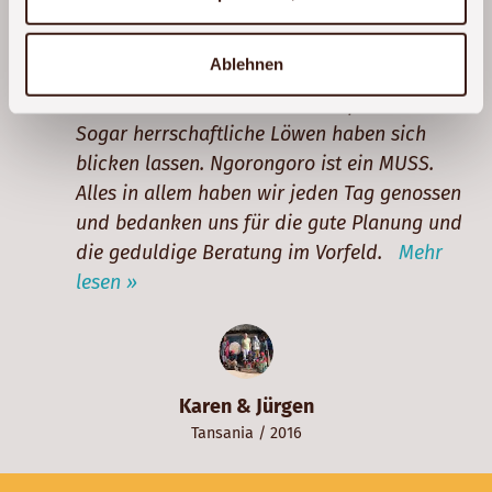
heisse Wärmflasche im Bett). Ausserdem
wurden wir richtig gut mit schmackhaftem
Ablehnen
und frischem Essen versorgt. Auch die
Tierwelt hat sich uns zahlreich präsentiert.
Sogar herrschaftliche Löwen haben sich
blicken lassen. Ngorongoro ist ein MUSS.
Alles in allem haben wir jeden Tag genossen
und bedanken uns für die gute Planung und
die geduldige Beratung im Vorfeld.
Mehr
lesen »
Karen & Jürgen
Tansania
/ 2016