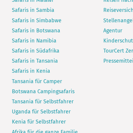
Safaris in Malawi
Reisen nac
Safaris in Sambia
Reiseversic
Safaris in Simbabwe
Stellenang
Safaris in Botswana
Agentur
Safaris in Namibia
Kinderschut
Safaris in Südafrika
TourCert Zer
Safaris in Tansania
Pressemitte
Safaris in Kenia
Tansania für Camper
Botswana Campingsafaris
Tansania für Selbstfahrer
Uganda für Selbstfahrer
Kenia für Selbstfahrer
Afrika für die ganze Familie