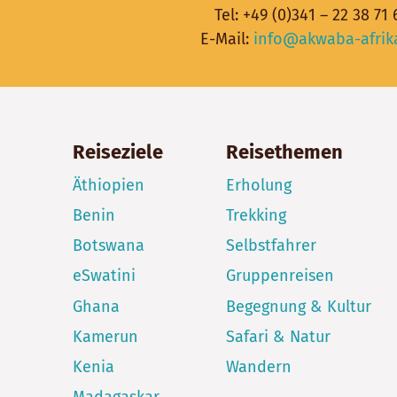
Tel:
+49 (0)341 – 22 38 71 
E-Mail:
info@akwaba-afrik
Reiseziele
Reisethemen
Äthiopien
Erholung
Benin
Trekking
Botswana
Selbstfahrer
eSwatini
Gruppenreisen
Ghana
Begegnung & Kultur
Kamerun
Safari & Natur
Kenia
Wandern