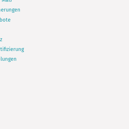
h Maß
herungen
ebote
z
tifizierung
ilungen