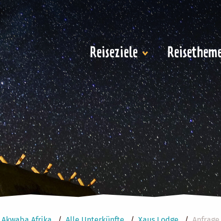
Reiseziele
Reisethem
Akwaba Afrika
Alle Unterkünfte
Xaus Lodge
Anfrage