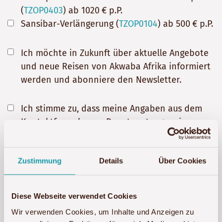
(
TZOP0403
) ab 1020 € p.P.
Sansibar-Verlängerung (
TZOP0104
) ab 500 € p.P.
Ich möchte in Zukunft über aktuelle Angebote
und neue Reisen von Akwaba Afrika informiert
werden und abonniere den Newsletter.
Ich stimme zu, dass meine Angaben aus dem
Kontaktformular zur Beantwortung meiner
Anfrage erhoben und verarbeitet werden. Die
Daten werden nach abgeschlossener
Zustimmung
Details
Über Cookies
Bearbeitung Ihrer Anfrage gelöscht. Hinweis:
Sie können Ihre Einwilligung jederzeit für die
Zukunft per E-Mail an
info@akwaba-afrika.de
Diese Webseite verwendet Cookies
widerrufen. Detaillierte Informationen zum
Wir verwenden Cookies, um Inhalte und Anzeigen zu
Umgang mit Nutzerdaten finden Sie in unserer