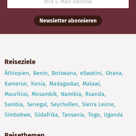
Newsletter abonnieren
Reiseziele
Äthiopien
Benin
Botswana
eSwatini
Ghana
Kamerun
Kenia
Madagaskar
Malawi
Mauritius
Mosambik
Namibia
Ruanda
Sambia
Senegal
Seychellen
Sierra Leone
Simbabwe
Südafrika
Tansania
Togo
Uganda
Reisethemen