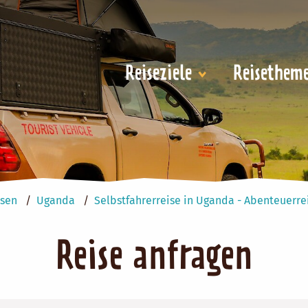
Reiseziele
Reisethem
isen
Uganda
Selbstfahrerreise in Uganda - Abenteuerr
Reise anfragen