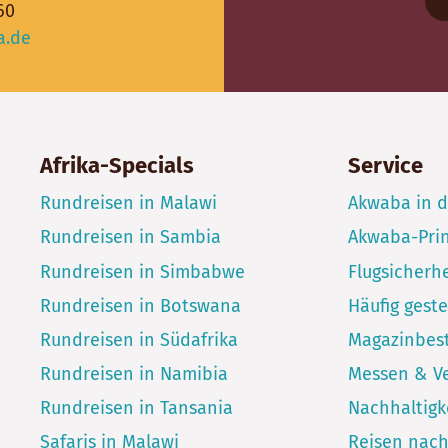
60
a.de
Afrika-Specials
Service
Rundreisen in Malawi
Akwaba in 
Rundreisen in Sambia
Akwaba-Pri
Rundreisen in Simbabwe
Flugsicherhe
Rundreisen in Botswana
Häufig geste
Rundreisen in Südafrika
Magazinbest
Rundreisen in Namibia
Messen & V
Rundreisen in Tansania
Nachhaltigk
Safaris in Malawi
Reisen nac