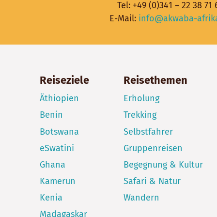
Tel:
+49 (0)341 – 22 38 71 
E-Mail:
info@akwaba-afrik
Reiseziele
Reisethemen
Äthiopien
Erholung
Benin
Trekking
Botswana
Selbstfahrer
eSwatini
Gruppenreisen
Ghana
Begegnung & Kultur
Kamerun
Safari & Natur
Kenia
Wandern
Madagaskar