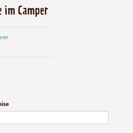
se im Camper
hrer
eise