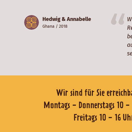
W
Hedwig & Annabelle
Ghana
/ 2018
R
b
a
s
Wir sind für Sie er
Montags - Donnerstags 1
Freitags 10 - 16 Uh