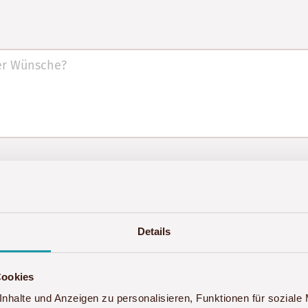
gebote und neue Reisen von Akwaba Afrika informiert 
dem Kontaktformular zur Beantwortung meiner Anfrage
Details
itung Ihrer Anfrage gelöscht. Hinweis: Sie können Ihr
fen. Detaillierte Informationen zum Umgang mit Nutze
Cookies
nhalte und Anzeigen zu personalisieren, Funktionen für soziale