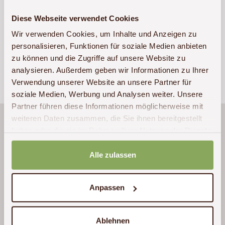
Diese Webseite verwendet Cookies
Sollten bei der Formulareingabe Fehler auftreten,
rufen Sie uns bitte unter
+49 (0)341 – 22 38 71 60
Wir verwenden Cookies, um Inhalte und Anzeigen zu
personalisieren, Funktionen für soziale Medien anbieten
an.
zu können und die Zugriffe auf unsere Website zu
analysieren. Außerdem geben wir Informationen zu Ihrer
Verwendung unserer Website an unsere Partner für
soziale Medien, Werbung und Analysen weiter. Unsere
Partner führen diese Informationen möglicherweise mit
weiteren Daten zusammen, die Sie ihnen bereitgestellt
Wir waren beide begeistert und hatten
haben oder die sie im Rahmen Ihrer Nutzung der Dienste
unvergessliche Eindrücke. Die Freundlichkeit
gesammelt haben.
und Hilfsbereitschaft der Tansanier hat uns
Alle zulassen
nachhaltig beeindruckt. Das Naturerlebnis in
und außerhalb der Nationalparks ist wirklich
Anpassen
unglaublich schön und außergewöhnlich.
Trotz aller Informationen, die wir durch
Medien vor der Reise hatten, hat die
Ablehnen