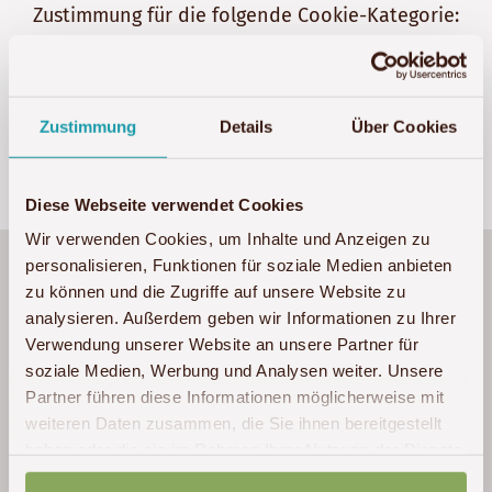
Zustimmung für die folgende Cookie-Kategorie:
Marketing
Marketing-Cookies akzeptieren
Zustimmung
Details
Über Cookies
Diese Webseite verwendet Cookies
Wir verwenden Cookies, um Inhalte und Anzeigen zu
personalisieren, Funktionen für soziale Medien anbieten
Ich bin sehr sparsam mit Superlativen, aber
zu können und die Zugriffe auf unsere Website zu
diese Reise war perfekt für uns! Akwaba ist
analysieren. Außerdem geben wir Informationen zu Ihrer
auf unsere Wünsche und Vorstellungen sehr
Verwendung unserer Website an unsere Partner für
gut eingegangen und hat diese in eine für
soziale Medien, Werbung und Analysen weiter. Unsere
uns perfekte Reise zusammengestellt. Eine
Partner führen diese Informationen möglicherweise mit
Fly-In Safari in den Süden Tansanias zu
weiteren Daten zusammen, die Sie ihnen bereitgestellt
machen, war wohl die beste Entscheidung,
haben oder die sie im Rahmen Ihrer Nutzung der Dienste
gesammelt haben.
da hier deutlich weniger Touristen unterwegs