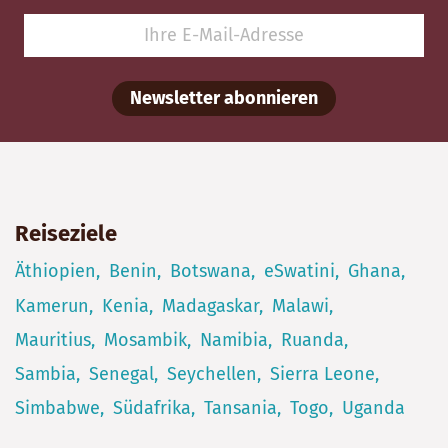
Newsletter abonnieren
Reiseziele
Äthiopien
Benin
Botswana
eSwatini
Ghana
Kamerun
Kenia
Madagaskar
Malawi
Mauritius
Mosambik
Namibia
Ruanda
Sambia
Senegal
Seychellen
Sierra Leone
Simbabwe
Südafrika
Tansania
Togo
Uganda