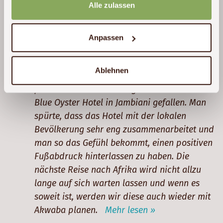
Alle zulassen
waren. Unsere Guides waren super und
haben uns viel erklärt. Zudem hatten wir
großartige und spannende Tiersichtungen.
Anpassen
Auch wenn die internationalen Flüge
Verspätungen aufwiesen, war jeder Transfer
Ablehnen
in Tansania sehr pünktlich – das hat uns
positiv überrascht! Sehr gut hat uns auch das
Blue Oyster Hotel in Jambiani gefallen. Man
spürte, dass das Hotel mit der lokalen
Bevölkerung sehr eng zusammenarbeitet und
man so das Gefühl bekommt, einen positiven
Fußabdruck hinterlassen zu haben. Die
nächste Reise nach Afrika wird nicht allzu
lange auf sich warten lassen und wenn es
soweit ist, werden wir diese auch wieder mit
Akwaba planen.
Mehr lesen »