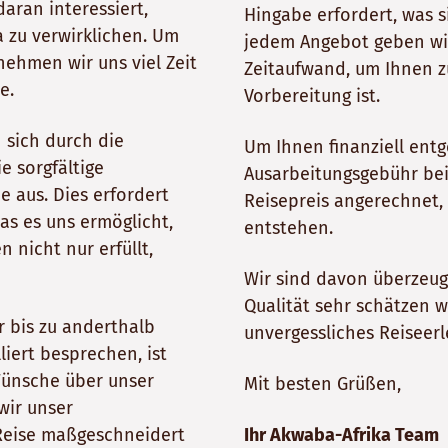
daran interessiert,
Hingabe erfordert, was si
 zu verwirklichen. Um
jedem Angebot geben wir
nehmen wir uns viel Zeit
Zeitaufwand, um Ihnen z
e.
Vorbereitung ist.
sich durch die
Um Ihnen finanziell ent
 sorgfältige
Ausarbeitungsgebühr bei
e aus. Dies erfordert
Reisepreis angerechnet,
as es uns ermöglicht,
entstehen.
 nicht nur erfüllt,
Wir sind davon überzeug
Qualität sehr schätzen 
r bis zu anderthalb
unvergessliches Reiseerl
iert besprechen, ist
 Wünsche über unser
Mit besten Grüßen,
wir unser
Ihr Akwaba-Afrika Team
 Reise maßgeschneidert