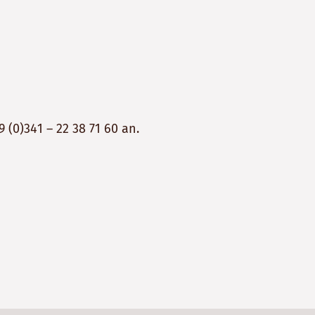
Bitte
nicht
ausfü
9 (0)341 – 22 38 71 60
an.