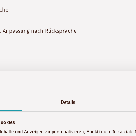
sche
 1. Anpassung nach Rücksprache
tserstellung
wand
Details
Cookies
wertsteuer. Ausarbeitgunsgebühren die vor der Buchun
nhalte und Anzeigen zu personalisieren, Funktionen für soziale