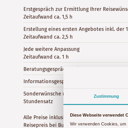
Erstgespräch zur Ermittlung Ihrer Reisewün
Zeitaufwand ca. 1,5 h
Erstellung eines ersten Angebotes inkl. der
Zeitaufwand ca. 2,5 h
Jede weitere Anpassung
Zeitaufwand ca. 1 h
Beratungsgespräche während & nach Angebo
Informationsgespräche nach Buchung
Sonderwünsche nach Buchung je nach Auf
Zustimmung
Stundensatz
Diese Webseite verwendet 
Alle Preise inklusive der gesetzlichen Mehr
Wir verwenden Cookies, um I
Reisepreis bei Buchung verrechnet.