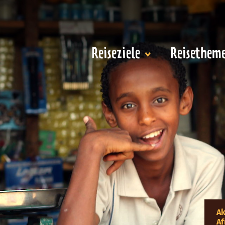
Reiseziele
Reisethem
Ak
Af