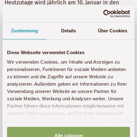
Heutzutage wird jährlich am 10. Januar in den
Straßen und am Strand von Ouidah das lebhafte,
laute und farbenfrohe Fete du Vodoun zelebriert.
Voodoo ist in Benin eine offiziell anerkannte
Zustimmung
Details
Über Cookies
Staatsreligion und wird schätzungsweise von
mehr als der Hälfte der Bevölkerung gelebt und
praktiziert. Rund 10.000 Touristen aus aller Welt
Diese Webseite verwendet Cookies
bestaunen jedes Jahr während des Festivals
Wir verwenden Cookies, um Inhalte und Anzeigen zu
Opferungen von Hühnern und Ziegen, sich
personalisieren, Funktionen für soziale Medien anbieten
hingebende Tänzer in Trance und eine
zu können und die Zugriffe auf unsere Website zu
analysieren. Außerdem geben wir Informationen zu Ihrer
anschließende Party mit viel Gin. Hautnah erlebt
Verwendung unserer Website an unsere Partner für
man hier den echten Voodoo fern von jeglichen
soziale Medien, Werbung und Analysen weiter. Unsere
Klischees. Während des 10. Januars gibt es im
Partner führen diese Informationen möglicherweise mit
südlichen Benin noch eine Vielzahl an weiteren
weiteren Daten zusammen, die Sie ihnen bereitgestellt
authentischen Veranstaltungen u.a. in Grand
haben oder die sie im Rahmen Ihrer Nutzung der Dienste
Popo.
gesammelt haben.
Alle zulassen