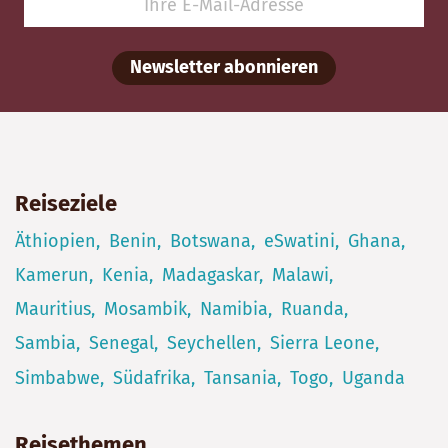
Newsletter abonnieren
Reiseziele
Äthiopien
Benin
Botswana
eSwatini
Ghana
Kamerun
Kenia
Madagaskar
Malawi
Mauritius
Mosambik
Namibia
Ruanda
Sambia
Senegal
Seychellen
Sierra Leone
Simbabwe
Südafrika
Tansania
Togo
Uganda
Reisethemen