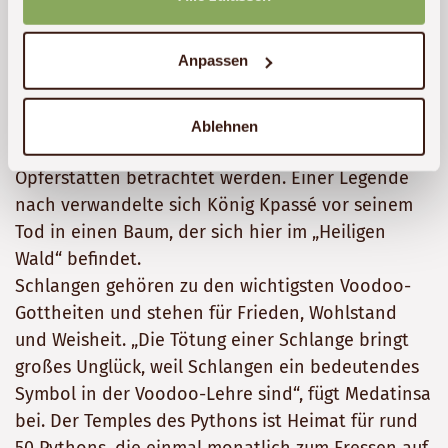
Im Foret Sacree de Kpasse, der sich in Ouidahs
Stadtzentrum befindet und von
Anpassen
hochgewachsenen mit Flughunden besetzten
Bäumen umgeben ist, können individuell
gestaltete Statuen von lokalen Voodoo-
Ablehnen
Gottheiten und eine Vielzahl von heiligen
Opferstätten betrachtet werden. Einer Legende
nach verwandelte sich König Kpassé vor seinem
Tod in einen Baum, der sich hier im „Heiligen
Wald“ befindet.
Schlangen gehören zu den wichtigsten Voodoo-
Gottheiten und stehen für Frieden, Wohlstand
und Weisheit. „Die Tötung einer Schlange bringt
großes Unglück, weil Schlangen ein bedeutendes
Symbol in der Voodoo-Lehre sind“, fügt Medatinsa
bei. Der Temples des Pythons ist Heimat für rund
50 Pythons, die einmal monatlich zum Fressen auf