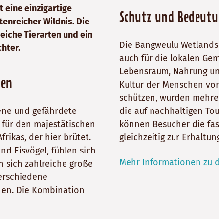
 eine einzigartige
Schutz und Bedeutu
enreicher Wildnis. Die
reiche Tierarten und ein
Die Bangweulu Wetlands 
hter.
auch für die lokalen Ge
Lebensraum, Nahrung un
ten
Kultur der Menschen vor 
schützen, wurden mehrer
tene und gefährdete
die auf nachhaltigen To
 für den majestätischen
können Besucher die fas
rikas, der hier brütet.
gleichzeitig zur Erhaltu
nd Eisvögel, fühlen sich
Mehr Informationen zu 
 sich zahlreiche große
verschiedene
nen. Die Kombination