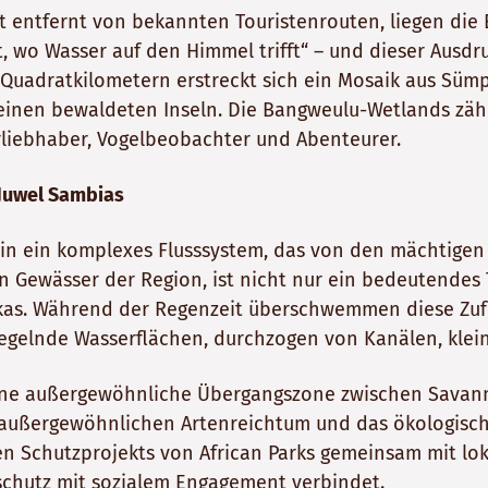
 entfernt von bekannten Touristenrouten, liegen die
, wo Wasser auf den Himmel trifft“ – und dieser Ausdr
0 Quadratkilometern erstreckt sich ein Mosaik aus Sümp
leinen bewaldeten Inseln. Die Bangweulu-Wetlands zä
erliebhaber, Vogelbeobachter und Abenteurer.
 Juwel Sambias
 in ein komplexes Flusssystem, das von den mächtigen
en Gewässer der Region, ist nicht nur ein bedeutendes
kas. Während der Regenzeit überschwemmen diese Zuflü
egelnde Wasserflächen, durchzogen von Kanälen, klein
ine außergewöhnliche Übergangszone zwischen Savanne
außergewöhnlichen Artenreichtum und das ökologische
en Schutzprojekts von African Parks gemeinsam mit l
rschutz mit sozialem Engagement verbindet.