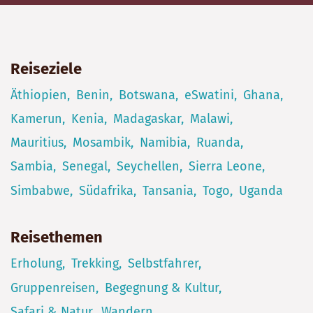
Reiseziele
Äthiopien
Benin
Botswana
eSwatini
Ghana
Kamerun
Kenia
Madagaskar
Malawi
Mauritius
Mosambik
Namibia
Ruanda
Sambia
Senegal
Seychellen
Sierra Leone
Simbabwe
Südafrika
Tansania
Togo
Uganda
Reisethemen
Erholung
Trekking
Selbstfahrer
Gruppenreisen
Begegnung & Kultur
Safari & Natur
Wandern