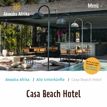
Menü
Akwaba Afrika
Darf es was ganz Besonderes sein?
Hier Reise nach Maß anfordern!
Akwaba Afrika
Alle Unterkünfte
Casa Beach Hotel
Casa Beach Hotel