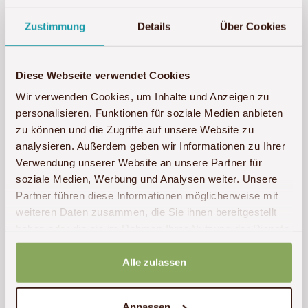
Zustimmung
Details
Über Cookies
Lage
Diese Webseite verwendet Cookies
Wir verwenden Cookies, um Inhalte und Anzeigen zu
Um Google Maps zu laden, benötigen
personalisieren, Funktionen für soziale Medien anbieten
wir Ihre Zustimmung für die folgende
zu können und die Zugriffe auf unsere Website zu
Cookie-Kategorie: Marketing
analysieren. Außerdem geben wir Informationen zu Ihrer
Verwendung unserer Website an unsere Partner für
Marketing-Cookies akzeptieren
soziale Medien, Werbung und Analysen weiter. Unsere
Partner führen diese Informationen möglicherweise mit
weiteren Daten zusammen, die Sie ihnen bereitgestellt
haben oder die sie im Rahmen Ihrer Nutzung der Dienste
gesammelt haben.
Alle zulassen
Bewertung Tripadvisor
Anpassen