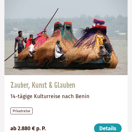
Zauber, Kunst & Glauben
14-tägige Kulturreise nach Benin
Privatreise
Preis
Dauer:
Reiseziel
ab 2.880 € p. P.
Details
(ab):
14
Benin