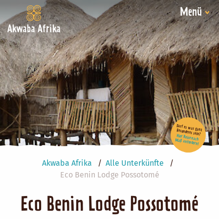
Menü
Akwaba Afrika
Darf es was ganz Besonderes sein?
Hier Reise nach Maß anfordern!
Akwaba Afrika
Alle Unterkünfte
Eco Benin Lodge Possotomé
Eco Benin Lodge Possotomé