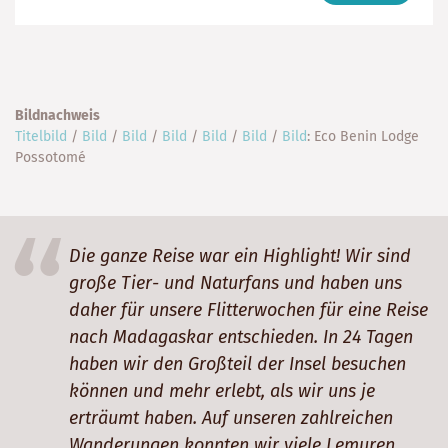
2880
Tage
€
Bildnachweis
Titelbild
/
Bild
/
Bild
/
Bild
/
Bild
/
Bild
/
Bild
: Eco Benin Lodge
Possotomé
Die ganze Reise war ein Highlight! Wir sind
große Tier- und Naturfans und haben uns
daher für unsere Flitterwochen für eine Reise
nach Madagaskar entschieden. In 24 Tagen
haben wir den Großteil der Insel besuchen
können und mehr erlebt, als wir uns je
erträumt haben. Auf unseren zahlreichen
Wanderungen konnten wir viele Lemuren,