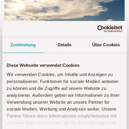
Zustimmung
Details
Über Cookies
Diese Webseite verwendet Cookies
Wir verwenden Cookies, um Inhalte und Anzeigen zu
personalisieren, Funktionen für soziale Medien anbieten
Selbstfahrerreise nach Tansania -
zu können und die Zugriffe auf unsere Website zu
Südtansania mit dem Camper erfahren
analysieren. Außerdem geben wir Informationen zu Ihrer
Verwendung unserer Website an unsere Partner für
15-tägige Selbstfahrerreise nach Tansania im
soziale Medien, Werbung und Analysen weiter. Unsere
Camper
Partner führen diese Informationen möglicherweise mit
weiteren Daten zusammen, die Sie ihnen bereitgestellt
Selbstfahrerreise