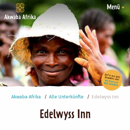
Menü
Akwaba Afrika
Darf es was ganz Besonderes sein?
Hier Reise nach Maß anfordern!
Akwaba Afrika
Alle Unterkünfte
Edelwyss Inn
Edelwyss Inn