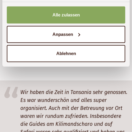
haben oder die sie im Rahmen Ihrer Nutzung der Dienste
Preis
Dauer:
Reiseziel
gesammelt haben.
ab 2.450 € p. P.
Details
(ab):
15
Tansania
Alle zulassen
2450
Tage
€
Anpassen
Bildnachweis
Ablehnen
Titelbild / Bild / Bild / Bild / Bild / Bild / Bild / Bild /
Bild: Edelwyss Inn
Wir haben die Zeit in Tansania sehr genossen.
Es war wunderschön und alles super
organisiert. Auch mit der Betreuung vor Ort
waren wir rundum zufrieden. Insbesondere
die Guides am Kilimandscharo und auf
Safari waren sehr qualifiziert und haben uns