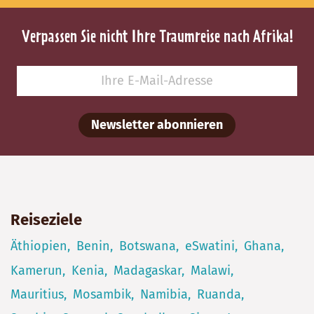
Verpassen Sie nicht Ihre Traumreise nach Afrika!
Newsletter abonnieren
Reiseziele
Äthiopien
Benin
Botswana
eSwatini
Ghana
Kamerun
Kenia
Madagaskar
Malawi
Mauritius
Mosambik
Namibia
Ruanda