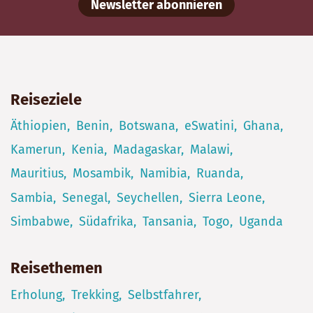
Newsletter abonnieren
Reiseziele
Äthiopien
Benin
Botswana
eSwatini
Ghana
Kamerun
Kenia
Madagaskar
Malawi
Mauritius
Mosambik
Namibia
Ruanda
Sambia
Senegal
Seychellen
Sierra Leone
Simbabwe
Südafrika
Tansania
Togo
Uganda
Reisethemen
Erholung
Trekking
Selbstfahrer