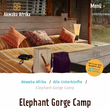
Menü
Akwaba Afrika
Darf es was ganz Besonderes sein?
Hier Reise nach Maß anfordern!
Akwaba Afrika
Alle Unterkünfte
Elephant Gorge Camp
Elephant Gorge Camp