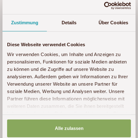
erwachsenen Töchter waren im August /
September 2024 knapp vier Wochen als
Selbstfahrer auf einer Rundtour in Tansania.
Zustimmung
Details
Über Cookies
Gewohnt und übernachtet hatten wir in
Lodges, Camps und Hotels. Die gesamte
Logistik, also Flüge, Mietwagen mit
Diese Webseite verwendet Cookies
Einweisung, Übernachtungen, Safaris, Fahrer
Wir verwenden Cookies, um Inhalte und Anzeigen zu
im Ngorongoro-Krater und der Serengeti,
personalisieren, Funktionen für soziale Medien anbieten
Verpflegung, Vouchers hat problemlos
zu können und die Zugriffe auf unsere Website zu
geklappt. Landschaftlich hat uns angenehm
analysieren. Außerdem geben wir Informationen zu Ihrer
überrascht, dass Tansania oft sehr grün und
Verwendung unserer Website an unsere Partner für
soziale Medien, Werbung und Analysen weiter. Unsere
bewachsen ist. Dass das Land wirklich dicht
Partner führen diese Informationen möglicherweise mit
besiedelt ist, macht die Fahrt auf den
weiteren Daten zusammen, die Sie ihnen bereitgestellt
längeren Verbindungsetappen sehr
haben oder die sie im Rahmen Ihrer Nutzung der Dienste
abwechslungsreich, man kommt immer
gesammelt haben.
wieder durch kleine Orte, wo richtig was los
Alle zulassen
ist am Straßenrand und auf der Straße.