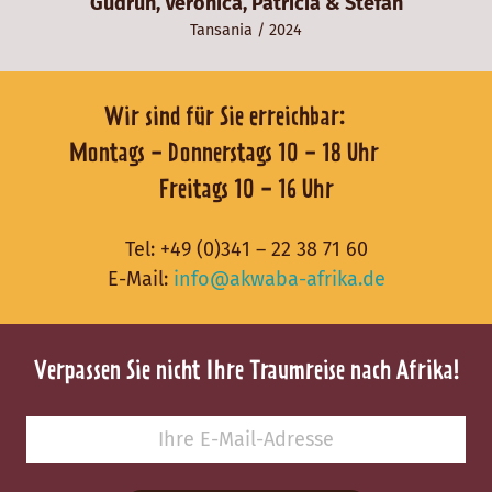
Gudrun, Veronica, Patricia & Stefan
Tansania
/ 2024
Wir sind für Sie erreichbar:
Montags - Donnerstags 10 - 18 Uhr
Freitags 10 - 16 Uhr
Tel:
+49 (0)341 – 22 38 71 60
E-Mail:
info@akwaba-afrika.de
Verpassen Sie nicht Ihre Traumreise nach Afrika!