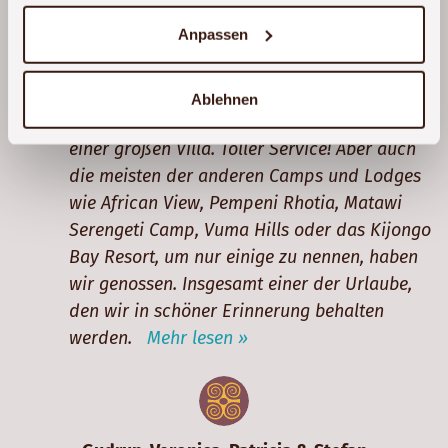
Betreffs der Übernachtungen, da war das
Anpassen
Burunge Tented Camp außerordentlich gut.
Das Camp ist neu und ist um einen riesigen
Baobab herumgebaut, hat einen tollen Pool,
Ablehnen
und wir wohnten nicht „Tented“ sondern in
einer großen Villa. Toller Service! Aber auch
die meisten der anderen Camps und Lodges
wie African View, Pempeni Rhotia, Matawi
Serengeti Camp, Vuma Hills oder das Kijongo
Bay Resort, um nur einige zu nennen, haben
wir genossen. Insgesamt einer der Urlaube,
den wir in schöner Erinnerung behalten
werden.
Mehr lesen »