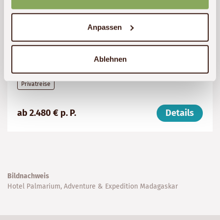
Naturparadies entdecken – Madagaskar
in allen Facetten
Anpassen
19-tägige Rundreise mit Übernachtung in
Mittelklasseunterkünften
Ablehnen
Privatreise
Preis
Dauer:
Reiseziel
ab 2.480 € p. P.
Details
(ab):
19
Madagaskar
2480
Tage
€
Bildnachweis
Hotel Palmarium, Adventure & Expedition Madagaskar