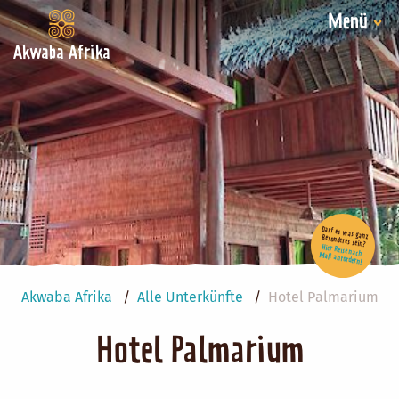
Menü
Akwaba Afrika
Darf es was ganz Besonderes sein?
Hier Reise nach Maß anfordern!
Akwaba Afrika
Alle Unterkünfte
Hotel Palmarium
Hotel Palmarium