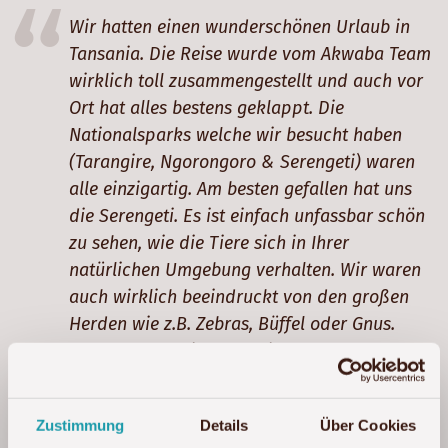
Wir hatten einen wunderschönen Urlaub in
Tansania. Die Reise wurde vom Akwaba Team
wirklich toll zusammengestellt und auch vor
Ort hat alles bestens geklappt. Die
Nationalsparks welche wir besucht haben
(Tarangire, Ngorongoro & Serengeti) waren
alle einzigartig. Am besten gefallen hat uns
die Serengeti. Es ist einfach unfassbar schön
zu sehen, wie die Tiere sich in Ihrer
natürlichen Umgebung verhalten. Wir waren
auch wirklich beeindruckt von den großen
Herden wie z.B. Zebras, Büffel oder Gnus.
Nach der Safari haben wir uns noch auf
Sansibar entspannt. Das Fun Beach Hotel ist
wirklich empfehlenswert und sieht vor Ort
Zustimmung
Details
Über Cookies
nochmal viel schöner aus als auf den Bildern