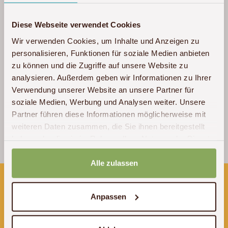
im Internet. Abschließend kann ich sagen,
dass wir unglaublich dankbar für diese
Diese Webseite verwendet Cookies
Erfahrung sind und auch nochmal ein ♡-
Wir verwenden Cookies, um Inhalte und Anzeigen zu
liches Dankeschön an Akwaba! Das war
personalisieren, Funktionen für soziale Medien anbieten
sicher nicht unsere letzte Afrika Reise!
Mehr
zu können und die Zugriffe auf unsere Website zu
lesen »
analysieren. Außerdem geben wir Informationen zu Ihrer
Verwendung unserer Website an unsere Partner für
soziale Medien, Werbung und Analysen weiter. Unsere
Partner führen diese Informationen möglicherweise mit
weiteren Daten zusammen, die Sie ihnen bereitgestellt
Michelle & Philipp
haben oder die sie im Rahmen Ihrer Nutzung der Dienste
Tansania
/ 2022
gesammelt haben.
Alle zulassen
Wir sind für Sie erreichbar:
Anpassen
Montags - Donnerstags 10 - 18 Uhr
Freitags 10 - 16 Uhr