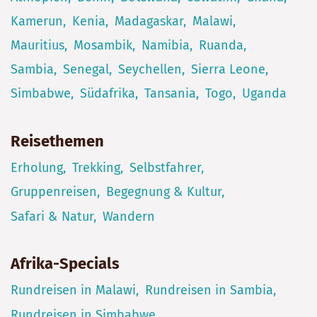
Kamerun
Kenia
Madagaskar
Malawi
Mauritius
Mosambik
Namibia
Ruanda
Sambia
Senegal
Seychellen
Sierra Leone
Simbabwe
Südafrika
Tansania
Togo
Uganda
Reisethemen
Erholung
Trekking
Selbstfahrer
Gruppenreisen
Begegnung & Kultur
Safari & Natur
Wandern
Afrika-Specials
Rundreisen in Malawi
Rundreisen in Sambia
Rundreisen in Simbabwe