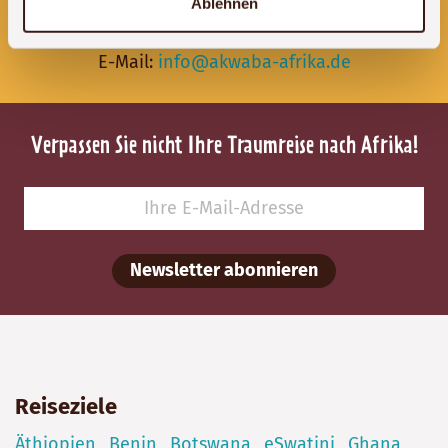
Ablehnen
Tel:
+49 (0)341 – 22 38 71 60
E-Mail:
info@akwaba-afrika.de
Verpassen Sie nicht Ihre Traumreise nach Afrika!
Newsletter abonnieren
Reiseziele
Äthiopien
Benin
Botswana
eSwatini
Ghana