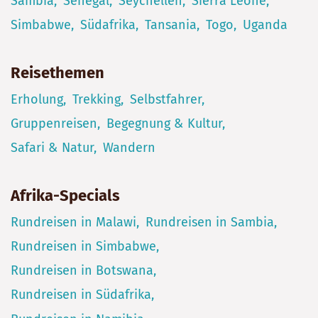
Sambia
Senegal
Seychellen
Sierra Leone
Simbabwe
Südafrika
Tansania
Togo
Uganda
Reisethemen
Erholung
Trekking
Selbstfahrer
Gruppenreisen
Begegnung & Kultur
Safari & Natur
Wandern
Afrika-Specials
Rundreisen in Malawi
Rundreisen in Sambia
Rundreisen in Simbabwe
Rundreisen in Botswana
Rundreisen in Südafrika