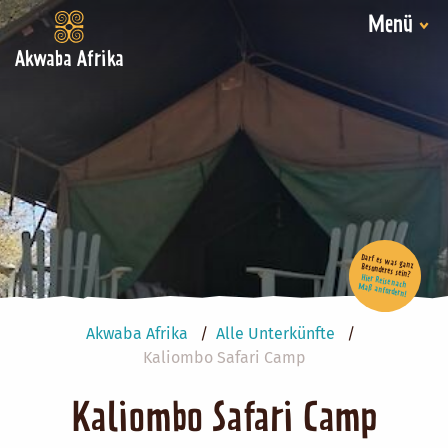
Menü
Akwaba Afrika
Darf es was ganz Besonderes sein?
Hier Reise nach Maß anfordern!
Akwaba Afrika
Alle Unterkünfte
Kaliombo Safari Camp
Kaliombo Safari Camp