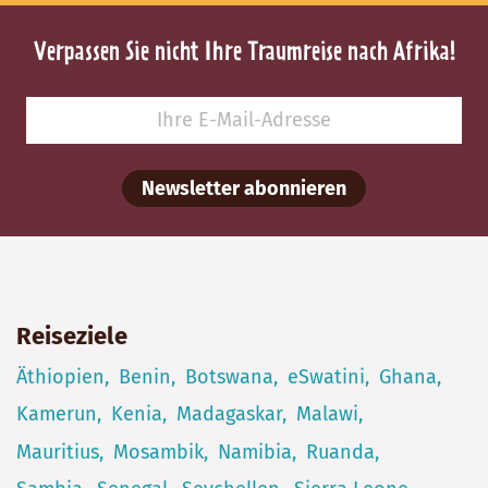
Verpassen Sie nicht Ihre Traumreise nach Afrika!
Newsletter abonnieren
Reiseziele
Äthiopien
Benin
Botswana
eSwatini
Ghana
Kamerun
Kenia
Madagaskar
Malawi
Mauritius
Mosambik
Namibia
Ruanda