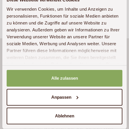
Wir verwenden Cookies, um Inhalte und Anzeigen zu
Bildnachweis
personalisieren, Funktionen für soziale Medien anbieten
Totelbild / Bild / Bild: Kaliombo Camp
zu können und die Zugriffe auf unsere Website zu
analysieren. Außerdem geben wir Informationen zu Ihrer
Verwendung unserer Website an unsere Partner für
soziale Medien, Werbung und Analysen weiter. Unsere
Ghana ist allemal eine Reise wert, darum
Partner führen diese Informationen möglicherweise mit
vielen Dank an Johannes Soeder und David
weiteren Daten zusammen, die Sie ihnen bereitgestellt
haben oder die sie im Rahmen Ihrer Nutzung der Dienste
Heidler von Akwaba Afrika, die uns zu Ghana
gesammelt haben.
quasi “überredeten“ – es war nochmals viel
Alle zulassen
spannender als im Reiseschedule angeführt.
Auch natürlich speziellen Dank an unseren
Guide „Ben“, der unsere Ghana-Tour zum
Anpassen
Erlebnis werden ließ. Ghana besucht man
nicht wegen der Tiere – Ghana besucht man
Ablehnen
wegen der Menschen. Solch liebenswerte
Menschen wird man auf der ganzen Welt