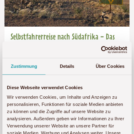
Selbstfahrerreise nach Südafrika - Das
unberührte Northern Cape mit dem
Kgalagadi-Transfrontier-Park
Zustimmung
Details
Über Cookies
15-tägige Selbstfahrerreise nach Südafrika
Selbstfahrerreise
Diese Webseite verwendet Cookies
Preis
Dauer:
Reiseziel
Wir verwenden Cookies, um Inhalte und Anzeigen zu
ab 3.400 € p. P.
Details
(ab):
15
Südafrika
personalisieren, Funktionen für soziale Medien anbieten
3400
Tage
€
zu können und die Zugriffe auf unsere Website zu
analysieren. Außerdem geben wir Informationen zu Ihrer
Verwendung unserer Website an unsere Partner für
soziale Medien, Werbung und Analysen weiter. Unsere