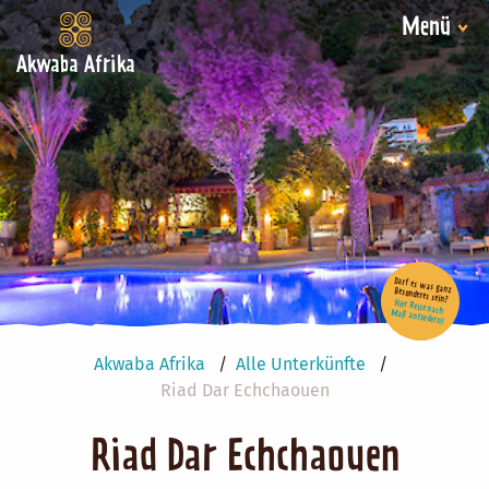
Menü
Akwaba Afrika
Darf es was ganz Besonderes sein?
Hier Reise nach Maß anfordern!
Akwaba Afrika
Alle Unterkünfte
Riad Dar Echchaouen
Riad Dar Echchaouen