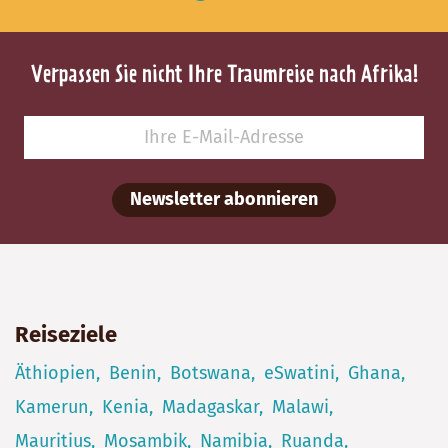
Verpassen Sie nicht Ihre Traumreise nach Afrika!
Newsletter abonnieren
Reiseziele
Äthiopien
Benin
Botswana
eSwatini
Ghana
Kamerun
Kenia
Madagaskar
Malawi
Mauritius
Mosambik
Namibia
Ruanda