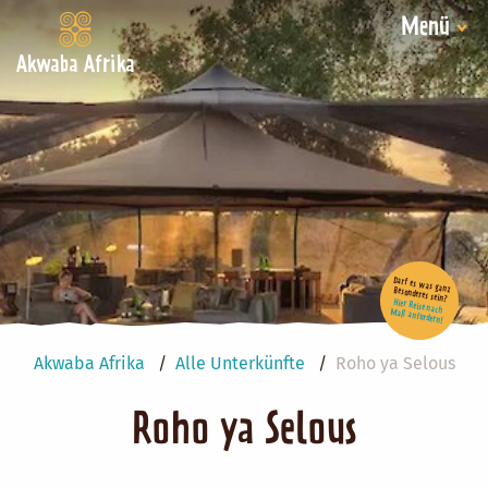
Menü
Akwaba Afrika
Darf es was ganz Besonderes sein?
Hier Reise nach Maß anfordern!
Akwaba Afrika
Alle Unterkünfte
Roho ya Selous
Roho ya Selous