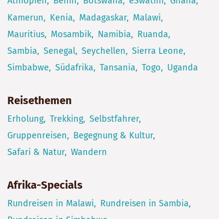
Äthiopien
Benin
Botswana
eSwatini
Ghana
Kamerun
Kenia
Madagaskar
Malawi
Mauritius
Mosambik
Namibia
Ruanda
Sambia
Senegal
Seychellen
Sierra Leone
Simbabwe
Südafrika
Tansania
Togo
Uganda
Reisethemen
Erholung
Trekking
Selbstfahrer
Gruppenreisen
Begegnung & Kultur
Safari & Natur
Wandern
Afrika-Specials
Rundreisen in Malawi
Rundreisen in Sambia