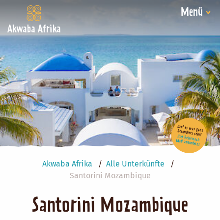
Menü
Akwaba Afrika
Darf es was ganz Besonderes sein?
Hier Reise nach Maß anfordern!
Akwaba Afrika
Alle Unterkünfte
Santorini Mozambique
Santorini Mozambique