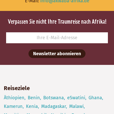
E-Mail:
info@akwaba-afrika.de
Verpassen Sie nicht Ihre Traumreise nach Afrika!
Newsletter abonnieren
Reiseziele
Äthiopien
Benin
Botswana
eSwatini
Ghana
Kamerun
Kenia
Madagaskar
Malawi