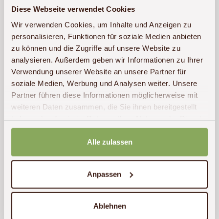
Diese Webseite verwendet Cookies
Unterkunft anfragen
Wir verwenden Cookies, um Inhalte und Anzeigen zu
personalisieren, Funktionen für soziale Medien anbieten
zu können und die Zugriffe auf unsere Website zu
analysieren. Außerdem geben wir Informationen zu Ihrer
Lage
Verwendung unserer Website an unsere Partner für
soziale Medien, Werbung und Analysen weiter. Unsere
Partner führen diese Informationen möglicherweise mit
Um Google Maps zu laden, benötigen
weiteren Daten zusammen, die Sie ihnen bereitgestellt
haben oder die sie im Rahmen Ihrer Nutzung der Dienste
wir Ihre Zustimmung für die folgende
gesammelt haben.
Cookie-Kategorie: Marketing
Alle zulassen
Marketing-Cookies akzeptieren
Anpassen
Ablehnen