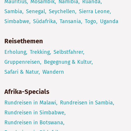
Mauritius
Mosambik
Namibia
Ruanda
Sambia
Senegal
Seychellen
Sierra Leone
Simbabwe
Südafrika
Tansania
Togo
Uganda
Reisethemen
Erholung
Trekking
Selbstfahrer
Gruppenreisen
Begegnung & Kultur
Safari & Natur
Wandern
Afrika-Specials
Rundreisen in Malawi
Rundreisen in Sambia
Rundreisen in Simbabwe
Rundreisen in Botswana