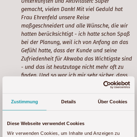
Unterkünften und Aktivitäten: Super
gemacht, vielen Dank! Mit viel Geduld hat
Frau Ehrenfeld unsere Reise
maßgeschneidert und alle Wünsche, die wir
hatten berücksichtigt - ich hatte schon Spaß
bei der Planung, weil ich von Anfang an das
Gefühl hatte, dass der Kunde und seine
Zufriedenheit für Akwaba das Wichtigste sind
- und das ist heutzutage nicht mehr oft zu
finden. Und so war ich mir sehr sicher, dass
unser erster Afrika-Urlaub nach diesem
Auftakt einfach super werden muss … und
was soll ich sagen: Er war traumhaft! Liebes
Zustimmung
Details
Über Cookies
Akwaba-Team, bis zum nächsten Mal!
Serengeti und Südafrika stehen noch auf
Diese Webseite verwendet Cookies
meiner Liste ;-).
Mehr lesen »
Wir verwenden Cookies, um Inhalte und Anzeigen zu