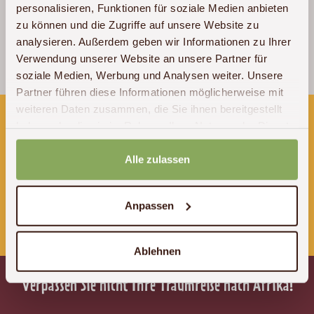
personalisieren, Funktionen für soziale Medien anbieten
zu können und die Zugriffe auf unsere Website zu
analysieren. Außerdem geben wir Informationen zu Ihrer
Jessica & Claus
Verwendung unserer Website an unsere Partner für
Tansania
/ 2018
soziale Medien, Werbung und Analysen weiter. Unsere
Partner führen diese Informationen möglicherweise mit
weiteren Daten zusammen, die Sie ihnen bereitgestellt
Wir sind für Sie erreichbar:
haben oder die sie im Rahmen Ihrer Nutzung der Dienste
gesammelt haben.
Montags - Donnerstags 10 - 18 Uhr
Alle zulassen
Freitags 10 - 16 Uhr
Anpassen
Tel:
+49 (0)341 – 22 38 71 60
E-Mail:
info@akwaba-afrika.de
Ablehnen
Verpassen Sie nicht Ihre Traumreise nach Afrika!