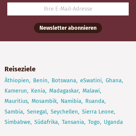
Newsletter abonnieren
Reiseziele
Äthiopien
Benin
Botswana
eSwatini
Ghana
Kamerun
Kenia
Madagaskar
Malawi
Mauritius
Mosambik
Namibia
Ruanda
Sambia
Senegal
Seychellen
Sierra Leone
Simbabwe
Südafrika
Tansania
Togo
Uganda