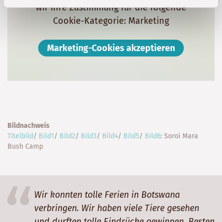
wir Ihre Zustimmung für die folgende
Cookie-Kategorie: Marketing
Marketing-Cookies akzeptieren
Bildnachweis
Titelbild
/
Bild1
/
Bild2
/
Bild3
/
Bild4
/
Bild5
/
Bild6
: Soroi Mara
Bush Camp
Wir konnten tolle Ferien in Botswana
verbringen. Wir haben viele Tiere gesehen
und durften tolle Eindrücke gewinnen. Besten