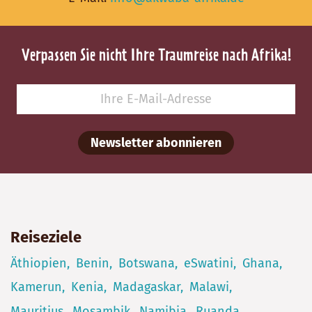
Verpassen Sie nicht Ihre Traumreise nach Afrika!
Newsletter abonnieren
Reiseziele
Äthiopien
Benin
Botswana
eSwatini
Ghana
Kamerun
Kenia
Madagaskar
Malawi
Mauritius
Mosambik
Namibia
Ruanda