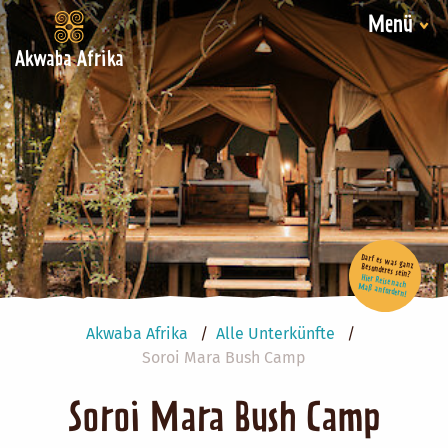
Menü
Akwaba Afrika
Darf es was ganz Besonderes sein?
Hier Reise nach Maß anfordern!
Akwaba Afrika
Alle Unterkünfte
Soroi Mara Bush Camp
Soroi Mara Bush Camp