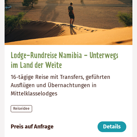
Lodge-Rundreise Namibia - Unterwegs
im Land der Weite
16-tägige Reise mit Transfers, geführten
Ausflügen und Übernachtungen in
Mittelklasselodges
Reiseidee
999999999
Dauer:
Reiseziel
Preis auf Anfrage
Details
16
Namibia