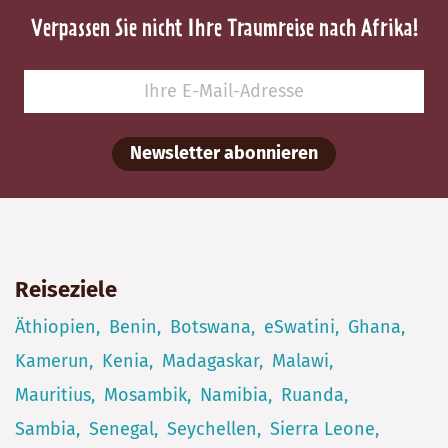
Verpassen Sie nicht Ihre Traumreise nach Afrika!
Newsletter abonnieren
Reiseziele
Äthiopien
Benin
Botswana
eSwatini
Ghana
Kamerun
Kenia
Madagaskar
Malawi
Mauritius
Mosambik
Namibia
Ruanda
Sambia
Senegal
Seychellen
Sierra Leone