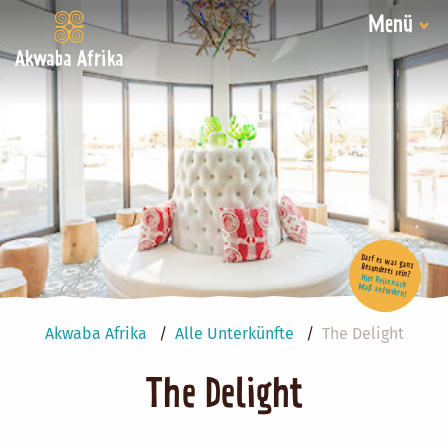
Menü
Akwaba Afrika
Darf es was ganz Besonderes sein?
Hier Reise nach Maß anfordern!
Akwaba Afrika
Alle Unterkünfte
The Delight
The Delight