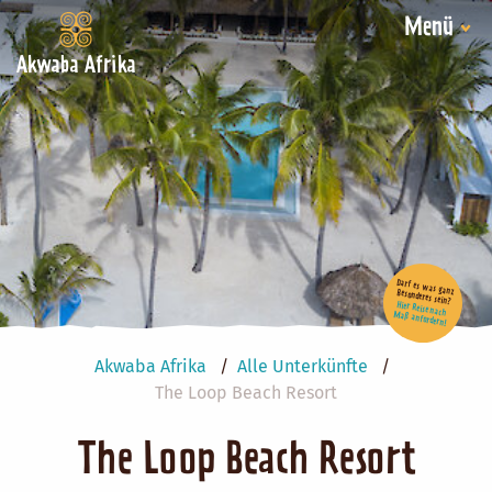
Menü
Akwaba Afrika
Darf es was ganz Besonderes sein?
Hier Reise nach Maß anfordern!
Akwaba Afrika
Alle Unterkünfte
The Loop Beach Resort
The Loop Beach Resort