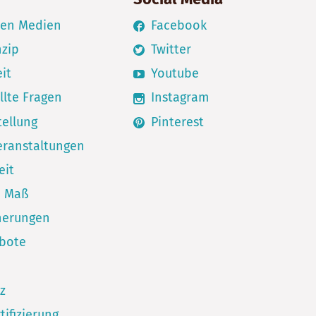
den Medien
Facebook
nzip
Twitter
it
Youtube
llte Fragen
Instagram
ellung
Pinterest
eranstaltungen
eit
h Maß
herungen
ebote
z
tifizierung