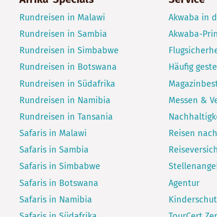
Rundreisen in Malawi
Akwaba in 
Rundreisen in Sambia
Akwaba-Pri
Rundreisen in Simbabwe
Flugsicherhe
Rundreisen in Botswana
Häufig geste
Rundreisen in Südafrika
Magazinbest
Rundreisen in Namibia
Messen & V
Rundreisen in Tansania
Nachhaltigk
Safaris in Malawi
Reisen nac
Safaris in Sambia
Reiseversic
Safaris in Simbabwe
Stellenang
Safaris in Botswana
Agentur
Safaris in Namibia
Kinderschut
Safaris in Südafrika
TourCert Zer