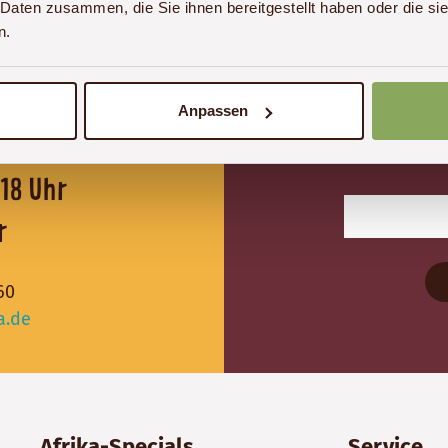
 Daten zusammen, die Sie ihnen bereitgestellt haben oder die s
ob gemacht!
Mehr lesen »
n.
Anpassen
reichbar:
Verpassen Sie 
0 - 18 Uhr
r
60
a.de
Afrika-Specials
Service