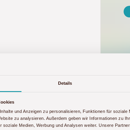
Details
Cookies
nhalte und Anzeigen zu personalisieren, Funktionen für soziale
ch möchte mich bei Ihnen und dem gesamten Akwaba
Website zu analysieren. Außerdem geben wir Informationen zu I
edanken. Die Reise erlebnisreich, bereichernd und 
r soziale Medien, Werbung und Analysen weiter. Unsere Partner