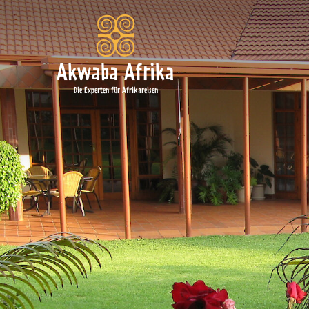
Akwaba Afrika
Die Experten für Afrikareisen