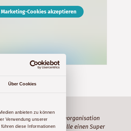
Marketing-Cookies akzeptieren
Über Cookies
 Medien anbieten zu können
 Team sehr für die Reiseorganisation
hrer Verwendung unserer
großartig und Sie haben alle einen Super
 führen diese Informationen