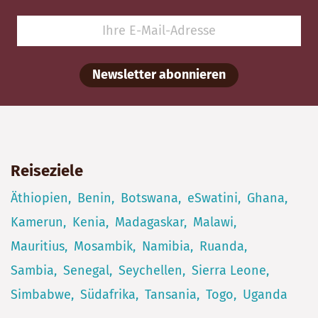
Newsletter abonnieren
Reiseziele
Äthiopien
Benin
Botswana
eSwatini
Ghana
Kamerun
Kenia
Madagaskar
Malawi
Mauritius
Mosambik
Namibia
Ruanda
Sambia
Senegal
Seychellen
Sierra Leone
Simbabwe
Südafrika
Tansania
Togo
Uganda