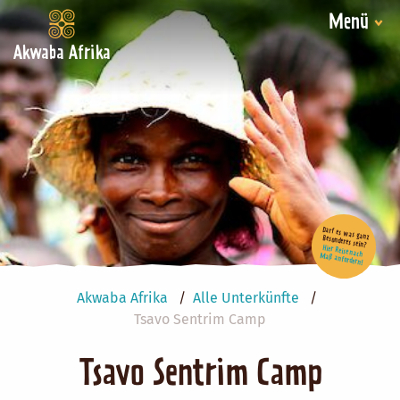
Menü
Akwaba Afrika
Darf es was ganz Besonderes sein?
Hier Reise nach Maß anfordern!
Akwaba Afrika
Alle Unterkünfte
Tsavo Sentrim Camp
Tsavo Sentrim Camp