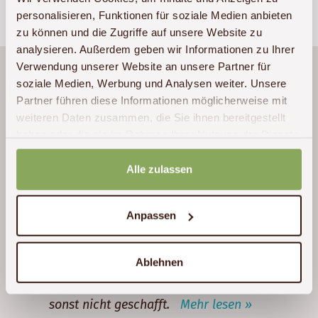
personalisieren, Funktionen für soziale Medien anbieten
zu können und die Zugriffe auf unsere Website zu
analysieren. Außerdem geben wir Informationen zu Ihrer
Verwendung unserer Website an unsere Partner für
Ein ganz außergewöhnlicher Urlaub,
soziale Medien, Werbung und Analysen weiter. Unsere
unvergesslich! Es war eigentlich jeder Tag ein
Partner führen diese Informationen möglicherweise mit
Overload an Eindrücken! Es war kein
weiteren Daten zusammen, die Sie ihnen bereitgestellt
Erholungsurlaub, wir haben allerdings auch
haben oder die sie im Rahmen Ihrer Nutzung der Dienste
das Maximale an Angeboten vor Ort
gesammelt haben.
mitgenommen. Besondere Highlights waren
Alle zulassen
der Kidepo-Valley-Nationalpark, das
Schimpansen- und Gorilla Tracking und
Anpassen
wirklich etwas ganz Besonderes: die
Mountainbike Safari im Lake-Mburo-
Ablehnen
Nationalpark. Hier hat sich die Extra Nacht
definitiv gelohnt, wir hätten das Programm
sonst nicht geschafft.
Mehr lesen »