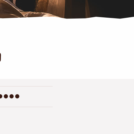
p
●●●●