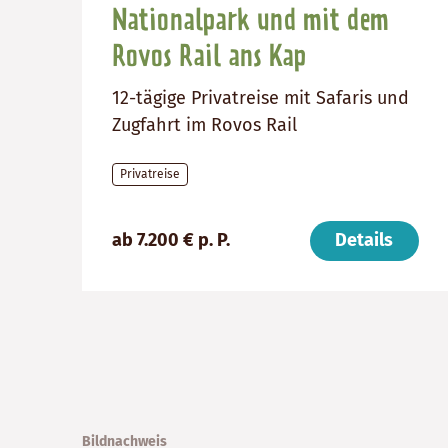
Nationalpark und mit dem
Rovos Rail ans Kap
12-tägige Privatreise mit Safaris und
Zugfahrt im Rovos Rail
Privatreise
Preis
Dauer:
Reiseziel
ab 7.200 € p. P.
Details
(ab):
12
Südafrika
7200
Tage
€
Bildnachweis