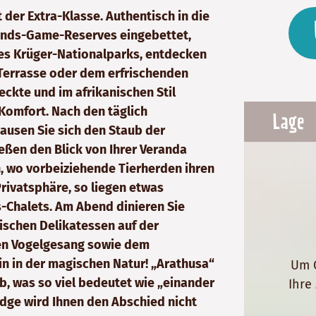
 der Extra-Klasse. Authentisch in die
ands-Game-Reserves eingebettet,
des Krüger-Nationalparks, entdecken
r Terrasse oder dem erfrischenden
ckte und im afrikanischen Stil
 Komfort. Nach den täglich
Lage
ausen Sie sich den Staub der
ßen den Blick von Ihrer Veranda
h, wo vorbeiziehende Tierherden ihren
rivatsphäre, so liegen etwas
-Chalets. Am Abend dinieren Sie
ischen Delikatessen auf der
en Vogelgesang sowie dem
in in der magischen Natur! „Arathusa“
Um G
b, was so viel bedeutet wie „einander
Ihre
dge wird Ihnen den Abschied nicht