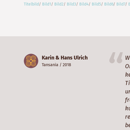
Titelbild
/
Bild1
/
Bild2
/
Bild3
/
Bild4
/
Bild5
/
Bild6
/
Bild7
/
W
Karin & Hans Ulrich
Tansania
/ 2018
O
k
T
u
f
k
r
b