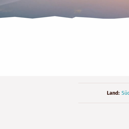
Land
Sü