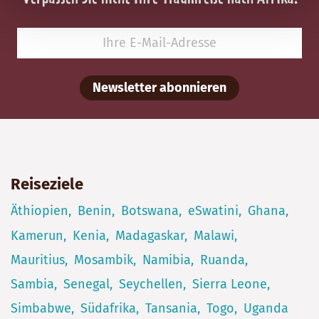
Newsletter abonnieren
Reiseziele
Äthiopien
Benin
Botswana
eSwatini
Ghana
Kamerun
Kenia
Madagaskar
Malawi
Mauritius
Mosambik
Namibia
Ruanda
Sambia
Senegal
Seychellen
Sierra Leone
Simbabwe
Südafrika
Tansania
Togo
Uganda