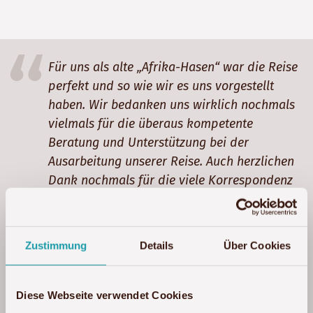
Für uns als alte „Afrika-Hasen“ war die Reise
perfekt und so wie wir es uns vorgestellt
haben. Wir bedanken uns wirklich nochmals
vielmals für die überaus kompetente
Beratung und Unterstützung bei der
Ausarbeitung unserer Reise. Auch herzlichen
Dank nochmals für die viele Korrespondenz
und Geduld mit Änderungen, Fragen etc.
unsererseits. Bitte macht weiter so und
unsere nächste Afrikareise planen wir wieder
Zustimmung
Details
Über Cookies
gemeinsam mit AKWABA-Afrika! Es hat von
den Flügen über die Transfers und die vor Ort
zuständigen Agenturen alles bestens
Diese Webseite verwendet Cookies
geklappt.
Mehr lesen »