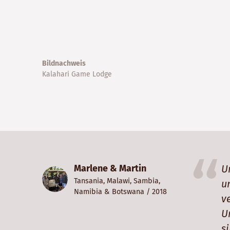
Bildnachweis
Kalahari Game Lodge
Marlene & Martin
U
Tansania
,
Malawi
,
Sambia
,
u
Namibia
&
Botswana
/ 2018
v
U
s