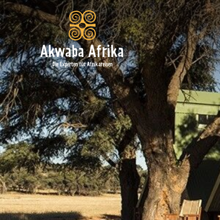
Akwaba Afrika
Die Experten für Afrikareisen