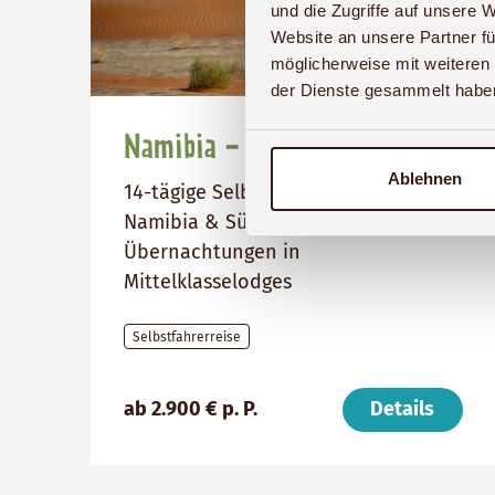
und die Zugriffe auf unsere 
Website an unsere Partner fü
möglicherweise mit weiteren
der Dienste gesammelt habe
Namibia - Wüstenzauber
Ablehnen
14-tägige Selbstfahrerreise nach
Namibia & Südafrika mit
Übernachtungen in
Mittelklasselodges
Selbstfahrerreise
Preis
Dauer:
Reiseziele
ab 2.900 € p. P.
Details
(ab):
14
Südafrika,
2900
Tage
Namibia
€