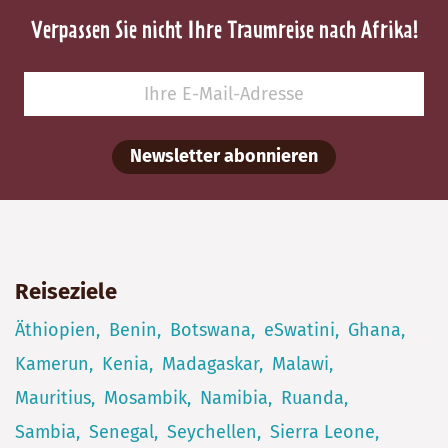
Verpassen Sie nicht Ihre Traumreise nach Afrika!
Newsletter abonnieren
Reiseziele
Äthiopien
Benin
Botswana
eSwatini
Ghana
Kamerun
Kenia
Madagaskar
Malawi
Mauritius
Mosambik
Namibia
Ruanda
Sambia
Senegal
Seychellen
Sierra Leone