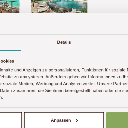
Details
Cookies
nhalte und Anzeigen zu personalisieren, Funktionen für soziale
Website zu analysieren. Außerdem geben wir Informationen zu I
r soziale Medien, Werbung und Analysen weiter. Unsere Partner
 Daten zusammen, die Sie ihnen bereitgestellt haben oder die s
n.
Anpassen
nsere Reise nach Tansania und Sansibar war sehr in