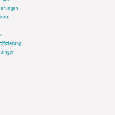
herungen
ebote
z
tifizierung
ilungen