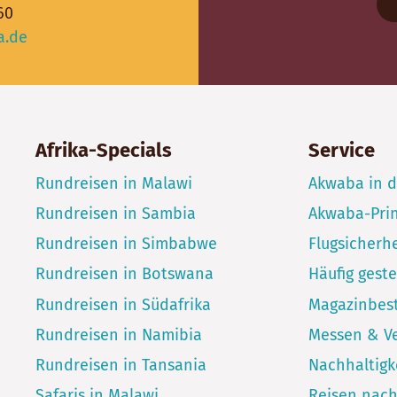
60
a.de
Afrika-Specials
Service
Rundreisen in Malawi
Akwaba in 
Rundreisen in Sambia
Akwaba-Pri
Rundreisen in Simbabwe
Flugsicherhe
Rundreisen in Botswana
Häufig geste
Rundreisen in Südafrika
Magazinbest
Rundreisen in Namibia
Messen & V
Rundreisen in Tansania
Nachhaltigk
Safaris in Malawi
Reisen nac