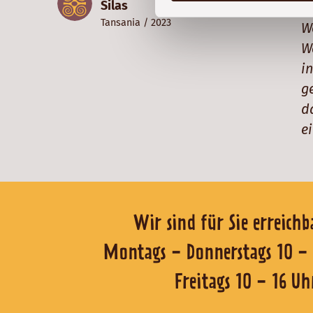
Silas
e
Tansania
/ 2023
W
W
i
g
d
e
Wir sind für Sie er
Montags - Donnerstags 1
Freitags 10 - 16 Uh