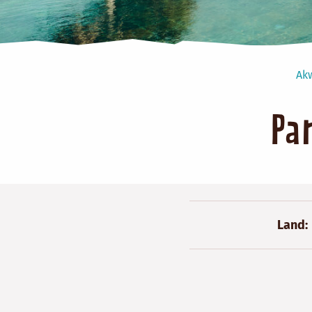
Ak
Pa
Land