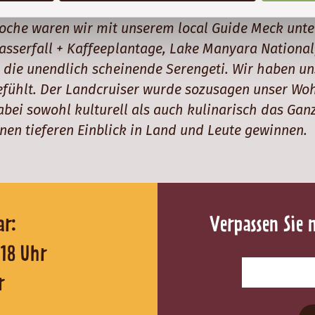
ine super Vorbereitung gemacht und eine tolle Reis
oche waren wir mit unserem local Guide Meck unt
asserfall + Kaffeeplantage, Lake Manyara Nationa
n die unendlich scheinende Serengeti. Wir haben uns
efühlt. Der Landcruiser wurde sozusagen unser Wo
abei sowohl kulturell als auch kulinarisch das Gan
inen tieferen Einblick in Land und Leute gewinnen
reichbar:
Verpassen Sie 
0 - 18 Uhr
r