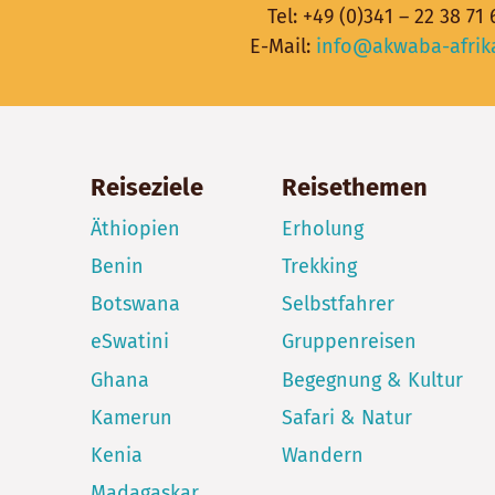
Tel:
+49 (0)341 – 22 38 71 
E-Mail:
info@akwaba-afrik
Reiseziele
Reisethemen
Äthiopien
Erholung
Benin
Trekking
Botswana
Selbstfahrer
eSwatini
Gruppenreisen
Ghana
Begegnung & Kultur
Kamerun
Safari & Natur
Kenia
Wandern
Madagaskar