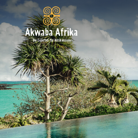
Akwaba Afrika
Die Experten für Afrikareisen