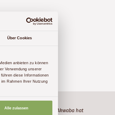
Über Cookies
 Medien anbieten zu können
hrer Verwendung unserer
 führen diese Informationen
ie im Rahmen Ihrer Nutzung
Alle zulassen
teressant und vielfältig. Akwaba hat