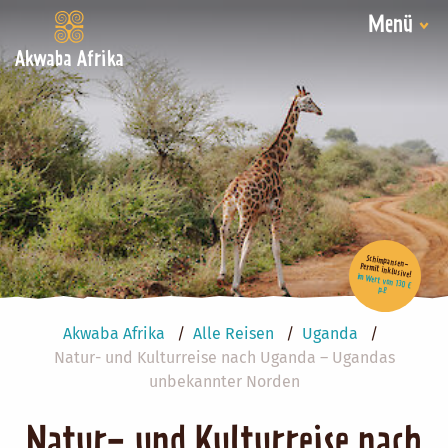
Menü
Akwaba Afrika
Schimpansen-Permit inklusive!
im Wert von 130 €
p.P.
Akwaba Afrika
Alle Reisen
Uganda
Natur- und Kulturreise nach Uganda – Ugandas
unbekannter Norden
Natur- und Kulturreise nach