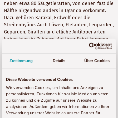
neben etwa 80 Säugetierarten, von denen fast die
Hälfte nirgendwo anders in Uganda vorkommt.
Dazu gehören Karakal, Erdwolf oder die
Streifenhyäne. Auch Löwen, Elefanten, Leoparden,
Geparden, Giraffen und etliche Antilopenarten
haben hier ihr Zuhause. Auf Ihrer Fahrt kommen
Sie durch den Ort Kotido, welcher als „größtes
Dorf Ostafrikas“ bekannt ist. Hier können Sie auf
Wunsch an einer optionalen Dorfführung
Zustimmung
Details
Über Cookies
teilnehmen und das ländliche Leben im Norden
Ugandas kennenlernen. Dann geht es weiter zum
Diese Webseite verwendet Cookies
Nationalpark, den Sie am frühen Abend erreichen.
Wir verwenden Cookies, um Inhalte und Anzeigen zu
personalisieren, Funktionen für soziale Medien anbieten
Übernachtung:
Kidepo Savannah Lodge
(F/M/A)
zu können und die Zugriffe auf unsere Website zu
analysieren. Außerdem geben wir Informationen zu Ihrer
Tag 8: Safari im Kidepo-Valley-Nationalpark
Verwendung unserer Website an unsere Partner für