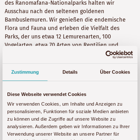
des Ranomafana-Nationalparks halten wir
Ausschau nach den seltenen goldenen
Bambuslemuren. Wir genießen die endemische
Flora und Fauna und erleben die Vielfalt des
Parks, der uns etwa 12 Lemurenarten, 100
Vogelarten, etwa 70 Arten von Reptilien und
Amphibien sowie ca. 90 Arten von
Schmetterlingen zu bieten hat. Mittags machen
wir eine kleine Rast am Flussufer, bevor sich die
Zustimmung
Details
Über Cookies
Wanderung fortsetzt und wir wenig später von
einem Aussichtspunkt die Umgebung genießen
Diese Webseite verwendet Cookies
können. Die Nacht verbringen wir in einem Zelt.
Wir verwenden Cookies, um Inhalte und Anzeigen zu
Übernachtung:
Zelt
(F/M/A)
personalisieren, Funktionen für soziale Medien anbieten
zu können und die Zugriffe auf unsere Website zu
analysieren. Außerdem geben wir Informationen zu Ihrer
Tag 9: Morgendliche Wanderung im
Verwendung unserer Website an unsere Partner für