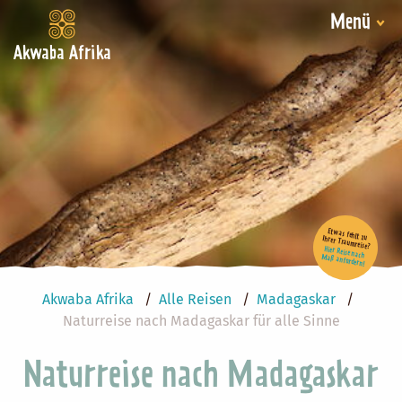
Menü
Akwaba Afrika
Etwas fehlt zu Ihrer Traumreise?
Hier Reise nach Maß anfordern!
Akwaba Afrika
Alle Reisen
Madagaskar
Naturreise nach Madagaskar für alle Sinne
Naturreise nach Madagaskar