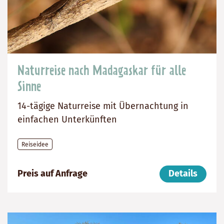
Naturreise nach Madagaskar für alle
Sinne
14-tägige Naturreise mit Übernachtung in
einfachen Unterkünften
Reiseidee
999999999
Dauer:
Reiseziel
Preis auf Anfrage
Details
14
Madagaskar
Tage