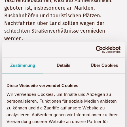
Taschendiebstählen, weshalb Aufmerksamkeit
geboten ist, insbesondere an Märkten,
Busbahnhöfen und touristischen Plätzen.
Nachtfahrten über Land sollten wegen der
schlechten Straßenverhältnisse vermieden
werden.
Wertsachen sollten möglichst unauffällig
mitgeführt und nicht im Auto liegen gelassen
Zustimmung
Details
Über Cookies
werden. In touristischen Zentren ist die
Polizeipräsenz erhöht, und Reisende sollten ihren
Reisepass stets bei sich tragen. Außerdem ist es
Diese Webseite verwendet Cookies
wichtig, beim Kauf von Souvenirs auf
Wir verwenden Cookies, um Inhalte und Anzeigen zu
Artenschutzbestimmungen zu achten: Viele Tier-
personalisieren, Funktionen für soziale Medien anbieten
und Pflanzenarten sind streng geschützt, und
zu können und die Zugriffe auf unsere Website zu
deren Ausfuhr ist illegal.
analysieren. Außerdem geben wir Informationen zu Ihrer
Verwendung unserer Website an unsere Partner für