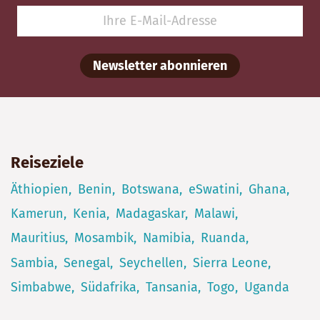
Newsletter abonnieren
Reiseziele
Äthiopien
Benin
Botswana
eSwatini
Ghana
Kamerun
Kenia
Madagaskar
Malawi
Mauritius
Mosambik
Namibia
Ruanda
Sambia
Senegal
Seychellen
Sierra Leone
Simbabwe
Südafrika
Tansania
Togo
Uganda