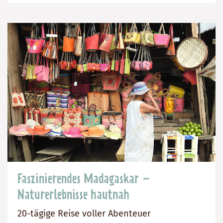
2480
Tage
€
Faszinierendes Madagaskar –
Naturerlebnisse hautnah
20-tägige Reise voller Abenteuer