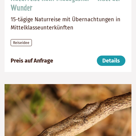
Wunder
15-tägige Naturreise mit Übernachtungen in
Mittelklasseunterkünften
Reiseidee
999999999
Dauer:
Reiseziel
Preis auf Anfrage
Details
15
Madagaskar
Tage