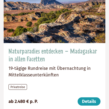
Naturparadies entdecken – Madagaskar
in allen Facetten
19-tägige Rundreise mit Übernachtung in
Mittelklasseunterkünften
Privatreise
Preis
Dauer:
Reiseziel
ab 2.480 € p. P.
Details
(ab):
19
Madagaskar