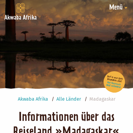
Menü
Akwaba Afrika
Darf es was ganz Besonderes sein?
Hier Reise nach Maß anfordern!
Akwaba Afrika
Alle Länder
Madagaskar
Informationen über das
Reiseland »Madagaskar«