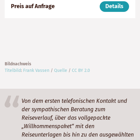
999999999
Dauer:
Reiseziel
Preis auf Anfrage
Details
14
Madagaskar
Tage
Bildnachweis
Titelbild
:
Frank Vassen
/
Quelle
/
CC BY 2.0
Von dem ersten telefonischen Kontakt und
der sympathischen Beratung zum
Reiseverlauf, über das vollgepackte
„Willkommenspaket“ mit den
Reiseunterlagen bis hin zu den ausgewählten