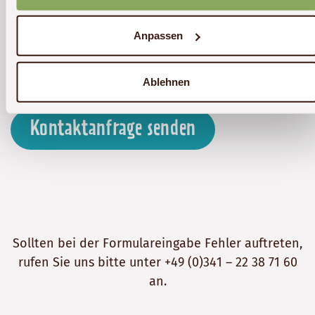
Sie können Ihre Einwilligung jederzeit für die
Zukunft per E-Mail an
info@akwaba-afrika.de
Anpassen
widerrufen. Detaillierte Informationen zum
Umgang mit Nutzerdaten finden Sie in unserer
Datenschutzerklärung
.
Ablehnen
Kontaktanfrage senden
Sollten bei der Formulareingabe Fehler auftreten,
rufen Sie uns bitte unter
+49 (0)341 – 22 38 71 60
an.