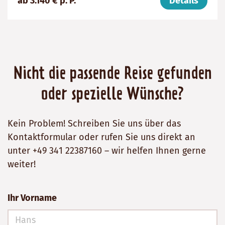
ab 3.140 € p. P.
Details
(ab):
14
Ghana
3140
Tage
€
Nicht die passende Reise gefunden
oder spezielle Wünsche?
Kein Problem! Schreiben Sie uns über das
Kontaktformular oder rufen Sie uns direkt an
unter +49 341 22387160 – wir helfen Ihnen gerne
weiter!
Ihr Vorname