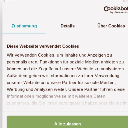
Zustimmung
Details
Über Cookies
Agentur-Nummer / Empfohlen durch
Diese Webseite verwendet Cookies
Wir verwenden Cookies, um Inhalte und Anzeigen zu
Ich möchte in Zukunft über aktuelle Angebote
personalisieren, Funktionen für soziale Medien anbieten zu
und neue Reisen von Akwaba Afrika informiert
können und die Zugriffe auf unsere Website zu analysieren.
werden und abonniere den Newsletter.
Außerdem geben wir Informationen zu Ihrer Verwendung
unserer Website an unsere Partner für soziale Medien,
Werbung und Analysen weiter. Unsere Partner führen diese
Ich stimme zu, dass meine Angaben aus dem
Informationen möglicherweise mit weiteren Daten
Kontaktformular zur Beantwortung meiner
zusammen, die Sie ihnen bereitgestellt haben oder die sie im
Anfrage erhoben und verarbeitet werden. Die
Rahmen Ihrer Nutzung der Dienste gesammelt haben.
Daten werden nach abgeschlossener
Bearbeitung Ihrer Anfrage gelöscht. Hinweis:
Alle zulassen