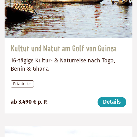
Kultur und Natur am Golf von Guinea
16-tägige Kultur- & Naturreise nach Togo,
Benin & Ghana
Privatreise
Preis
Dauer:
Reiseziele
ab 3.490 € p. P.
Details
(ab):
16
Ghana,
3490
Tage
Togo,
€
Benin