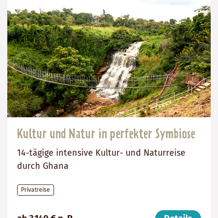
Kultur und Natur in perfekter Symbiose
14-tägige intensive Kultur- und Naturreise
durch Ghana
Privatreise
Preis
Dauer:
Reiseziel